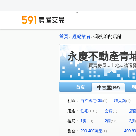
首頁
經紀業者
邱婉瑜的店舖
>
>
永慶不動產青
買賣房屋✩土地✩請選
首頁
中古屋
(196)
社區：
自立國宅C區
曜見築
(1)
(1)
麒寶國際會館
冠德青璞匯
(2)
用途：
住宅
套房
店
(191)
(1)
閣美學
新潤 A18
竹
(5)
(5)
格局：
1房
2房
3房
(10)
(52)
櫻花緻
法國賞
宜雄
(2)
(3)
方好
成家大璽
巨星
(2)
(1)
售金：
200-400萬元
400-
(1)