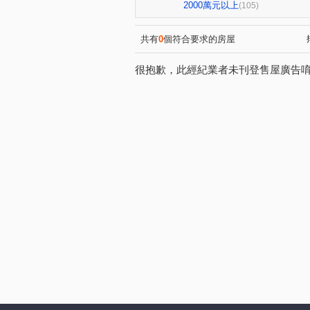
亞昕喜徠登
昇捷高第
(3)
(1)
2000萬元以上
(105)
青朗
桃大詠
首富
(2)
(7)
(7)
國峰苑
明德路明駝一村7
(4)
共有
0
個符合要求的房屋
偉築新豐洲
青之上河
(3)
(11)
很抱歉，此經紀業者未刊登售屋廣告
一品院
青墨集
立冠敦
(2)
(4)
鴻築吾江
美的世界
(7)
(1)
昭揚大耀
新潤國品苑
(1)
(1)
海華國際星鑽
國庭苑
(2)
(1)
中悦栢軒
高鐵站前路462
(4)
威均帝璽
欣懋極綻
(1)
(1)
國家苑
皇家宮庭
豐
(1)
(1)
國都苑
豐悦
智富城
(1)
(1)
(
璞園畾畾青
和耀恆美
(1)
(1)
富平街
興仁路二段
(1)
(2)
成章三街
銘傳街
六
(1)
(1)
領航北路一段
青峰路二段
(2)
廣泰路
永福路
華勛
(2)
(1)
科五街
建國路
高鐵
(1)
(1)
中豐路南勢一段
青埔四街
(2)