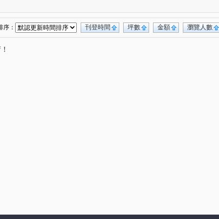
合雄天好韻
禾林Rich One
宜雄丰賦
(2)
(4)
(2)
宜雄湛
天曜
青埔帝寶
聯上世紀
(2)
(2)
(1)
(2)
號
禾林Rich one 2.0
楓之墅
(1)
(3)
(1)
刊登時間
坪數
金額
瀏覽人數
排序：
MY CASA
國際ONE
新大南青山
(2)
(1)
(3)
唷！
皇10(大樓區)
站前A+
皇普園首之道
(2)
(1)
(3)
昇捷雲濤
新森活
威均園舞曲
(5)
(1)
(1)
臻品
花田囍市
桃大真
一品閣
(2)
(3)
(1)
(2)
新潤明日朗朗
鼎藏大硯二期
太子馥2
(2)
(1)
(1)
號
新潤明日禾禾
尊騰音悅廳
菁美學
(1)
(1)
(1)
(2)
謙成富玉
鉅陞日和花園
尊藏帝苑
(2)
(2)
(1)
田大郡
宏普光年世界館
海華大帝
(1)
(1)
(2)
遠雄龍岡
合遠大學城
太睿A19
1)
(1)
(2)
(1)
楊梅段
新中北路
榮安一街
興德路
(1)
(1)
(1)
(1)
民權路四段
高鐵南路二段
領航北路二段
(2)
(5)
(8)
合一街
青埔二街
春德路
(1)
(8)
(5)
領航南路四段
青溪路一段
三光路
(5)
(1)
(2)
(3)
街
永順一街
領航南路四段
高城八街
(1)
(2)
(1)
(1)
站前路
經國路
永順街
青商路
(4)
(1)
(2)
(19)
致祥一街
領航南路三段
學八街
(4)
(8)
(3)
(2)