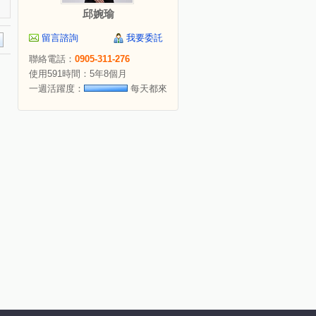
邱婉瑜
留言諮詢
我要委託
聯絡電話：
0905-311-276
使用591時間：5年8個月
一週活躍度：
每天都來