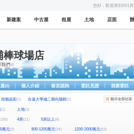
您好，歡迎來到591
新建案
中古屋
租屋
土地
店面
埔棒球場店
擇我們✩
租屋
個人介紹
留言諮詢
委託見證
我要委託
(0)
煌都晶彩
合遠大學城二期向陽館
顯示全部社區
(1)
(2)
華固天圓
博市國宅
合展大觀富琚
(2)
(2)
(1)
(1)
面
土地
(1)
(3)
風青庭
宜誠日日和
城市的遠見
(2)
(2)
(1)
4房
5房以上
(100)
(21)
(9)
國瑭
“無”
連都大地三期
白金新宮
(4)
(1)
(1)
(1)
生活家
維多利亞
合雄新站
(1)
(1)
(1)
800萬元
800-1200萬元
1200-2000萬元
(3)
(24)
(63)