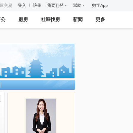
房屋交易
登入
註冊
我要刊登
幫助
數字App
辦公
廠房
社區找房
新聞
更多