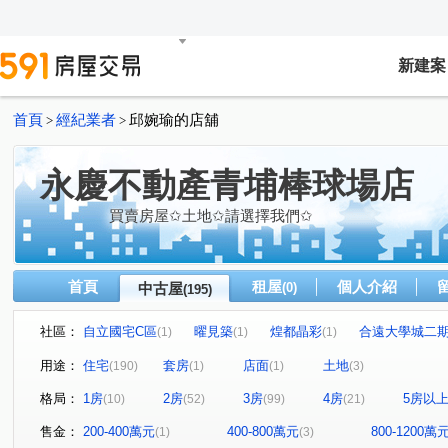
新建案
首頁
經紀業者
邱婉瑜的店舖
>
>
永慶不動產青埔棒球場店
買賣房屋✩土地✩請選擇我們✩
首頁
租屋
個人介紹
中古屋
(0)
(195)
社區：
自立國宅C區
曜見築
煌都晶彩
合遠大學城二
(1)
(1)
(1)
麒寶國際會館
冠德青璞匯
華固天圓
博市國宅
(2)
(2)
(2)
(
用途：
住宅
套房
店面
土地
(190)
(1)
(1)
(3)
閣美學
新潤 A18
竹風青庭
宜誠日日和
(5)
(5)
(1)
(2)
格局：
1房
2房
3房
4房
5房以
(10)
(52)
(99)
(21)
櫻花緻
法國賞
宜雄國瑭
“無”
連都大地三
(2)
(3)
(4)
(1)
方好
成家大璽
巨星生活家
維多利亞
合
(2)
(1)
(1)
(1)
售金：
200-400萬元
400-800萬元
800-1200萬
(1)
(3)