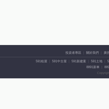
投資者專區
關於我們
廣
591租屋
591中古屋
591新建案
591土地
8891新車
88
Copyrigh