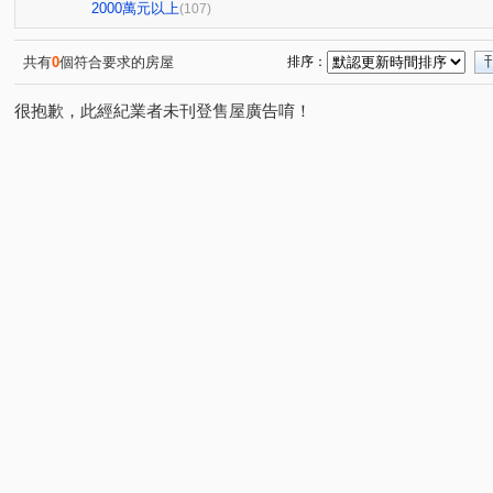
禾林Rich One
宜雄丰賦
青朗
桃大詠
首
(4)
(2)
(2)
(7)
2000萬元以上
(107)
天曜
青埔帝寶
聯上世紀
國峰苑
明德路
(2)
(1)
(3)
(4)
禾林Rich one 2.0
楓之墅
偉築新豐洲
青之上
(3)
(1)
(3)
共有
0
個符合要求的房屋
排序：
國際ONE
新大南青山
一品院
青墨集
立
(1)
(3)
(2)
(4)
很抱歉，此經紀業者未刊登售屋廣告唷！
站前A+
櫻花緻
皇普園首之道
鴻築吾江
(1)
(1)
(3)
(7)
昇捷雲濤
新森活
威均園舞曲
昭揚大耀
(6)
(1)
(1)
(1)
花田囍市
桃大真
一品閣
海華國際星鑽
(3)
(1)
(2)
(3)
新潤明日朗朗
鼎藏大硯二期
太子馥2
中悦栢軒
(2)
(1)
(1)
高鐵站前路462號
新潤明日禾禾
尊騰音悅廳
(1)
(1)
(1)
欣懋極綻
謙成富玉
鉅陞日和花園
尊藏帝苑
(1)
(2)
(2)
(1)
皇家宮庭
豐田大郡
宏普光年世界館
海華大帝
(1)
(1)
(1)
(
豐悦
智富城
遠雄龍岡
合遠大學城
太睿A
(1)
(1)
(1)
(2)
和耀恆美
高鐵站前路390號
天麒宏竹
昇捷天
(1)
(1)
(1)
明駝一村
桂冠國際花園
楊梅段
新中北路
(1)
(1)
(1)
(1)
興德路
富平街
興仁路二段
民權路四段
(2)
(1)
(2)
(2)
領航北路二段
成章三街
銘傳街
六合一街
(8)
(1)
(1)
(1)
春德路
領航北路一段
青峰路二段
三光路
(5)
(1)
(5)
(3)
華勛街
永順一街
領航南路四段
高城八街
(1)
(2)
(1)
(1)
高鐵站前路
經國路
永順街
青商路
中豐
(5)
(1)
(2)
(20)