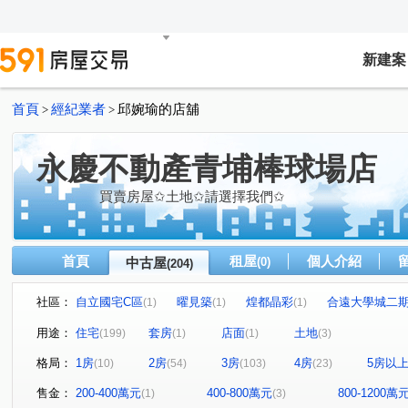
新建案
首頁
經紀業者
邱婉瑜的店舖
>
>
永慶不動產青埔棒球場店
買賣房屋✩土地✩請選擇我們✩
首頁
租屋
個人介紹
中古屋
(0)
(204)
社區：
自立國宅C區
曜見築
煌都晶彩
合遠大學城二
(1)
(1)
(1)
麒寶國際會館
冠德青璞匯
華固天圓
博市國宅
(2)
(1)
(2)
(
用途：
住宅
套房
店面
土地
(199)
(1)
(1)
(3)
閣美學
新潤 A18
竹風青庭
宜誠日日和
(5)
(5)
(1)
(2)
格局：
1房
2房
3房
4房
5房以
(10)
(54)
(103)
(23)
“無”
連都大地三期
白金新宮
方好
成家大
(1)
(1)
(1)
(2)
維多利亞
合雄新站
亞昕喜徠登
昇捷高第
(1)
(1)
(3)
(1)
售金：
200-400萬元
400-800萬元
800-1200萬
(1)
(3)