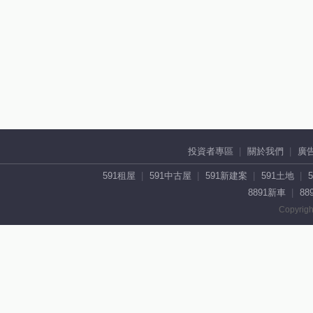
投資者專區
關於我們
廣
591租屋
591中古屋
591新建案
591土地
8891新車
88
Copyrigh