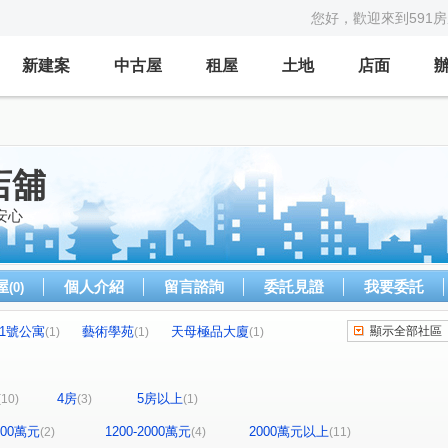
您好，歡迎來到591
新建案
中古屋
租屋
土地
店面
店舖
安心
屋
個人介紹
留言諮詢
委託見證
我要委託
(0)
弄1號公寓
藝術學苑
天母極品大廈
顯示全部社區
(1)
(1)
(1)
"
天璽
力方飛
聖塔露琪亞夢幻區
(1)
(1)
(1)
(1)
28年低總價公寓"
復旦路17號之3
"中安大廈"
(1)
(1)
(1)
4房
5房以上
(10)
(3)
(1)
富升關渡
中山北路七段
新民街
(1)
(1)
(1)
尊賢街
中央北路四段
後街
天母北路
(1)
(1)
(1)
(2)
1200萬元
1200-2000萬元
2000萬元以上
(2)
(4)
(11)