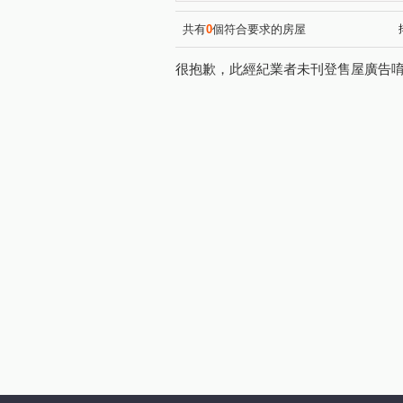
承德路七段
淡金路
(1)
(1)
福國路
美德街
知行
(1)
(1)
共有
0
個符合要求的房屋
很抱歉，此經紀業者未刊登售屋廣告