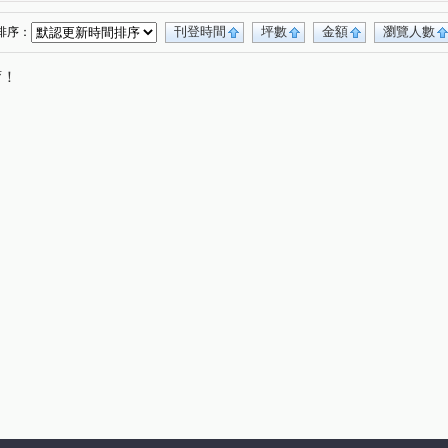
民族路
民權路
民義路一段
復旦路
(1)
(1)
(1)
(1)
路
立農街一段
紹興南街
(1)
(1)
(1)
刊登時間
坪數
金額
瀏覽人數
排序：
唷！