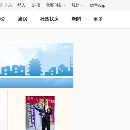
房屋交易
登入
註冊
我要刊登
幫助
數字App
辦公
廠房
社區找房
新聞
更多