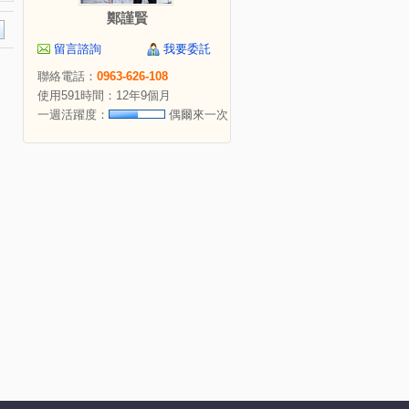
鄭謹賢
留言諮詢
我要委託
聯絡電話：
0963-626-108
使用591時間：12年9個月
一週活躍度：
偶爾來一次