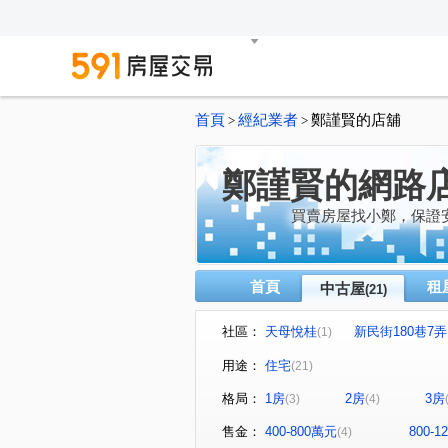
首頁
經紀業者
鄭謹賢的店舖
>
>
鄭謹賢的網路
買賣房屋找小鄭，保證
首頁
租
中古屋
(21)
社區：
天母悅桂
新民街180巷7
(1)
有德花園新城
"大杰士林閤
(1)
用途：
住宅
(21)
春天悅灣
水景匯
"
(1)
(1)
格局：
1房
2房
3房
(3)
(4)
"石牌公寓二樓"
仁愛旭
(1)
(1)
自立路
忠誠路一段
(2)
(1)
售金：
400-800萬元
800-
(4)