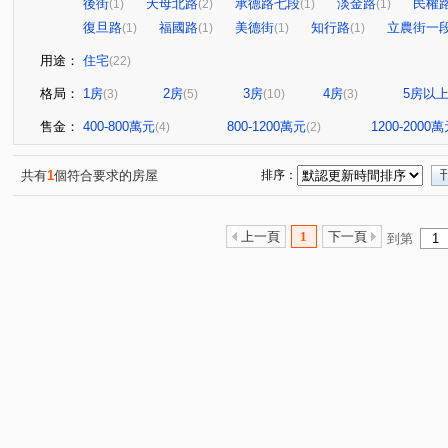
後街
天母北路
承德路七段
淡金路
民權
(1)
(2)
(1)
(1)
復旦路
福國路
美德街
知行路
立農街一
(1)
(1)
(1)
(1)
用途：
住宅
(22)
格局：
1房
2房
3房
4房
5房以
(3)
(5)
(10)
(3)
售金：
400-800萬元
800-1200萬元
1200-2000
(4)
(2)
共有
1
個符合要求的房屋
排序：
上一頁
1
下一頁
到第