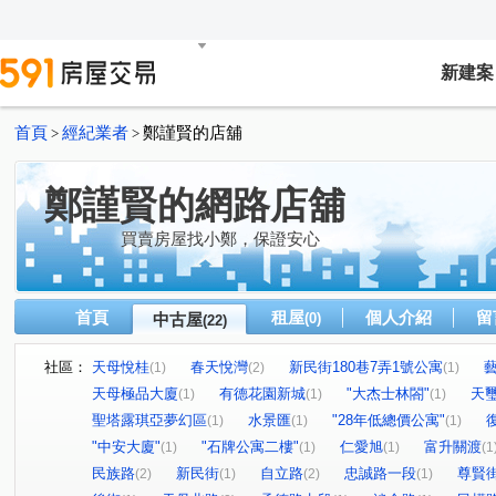
新建案
首頁
經紀業者
鄭謹賢的店舖
>
>
鄭謹賢的網路店舖
買賣房屋找小鄭，保證安心
首頁
租屋
個人介紹
留
中古屋
(0)
(22)
社區：
天母悅桂
春天悅灣
新民街180巷7弄1號公寓
(1)
(2)
(1)
天母極品大廈
有德花園新城
"大杰士林閤"
天
(1)
(1)
(1)
聖塔露琪亞夢幻區
水景匯
"28年低總價公寓"
(1)
(1)
(1)
"中安大廈"
"石牌公寓二樓"
仁愛旭
富升關渡
(1)
(1)
(1)
(1
民族路
新民街
自立路
忠誠路一段
尊賢
(2)
(1)
(2)
(1)