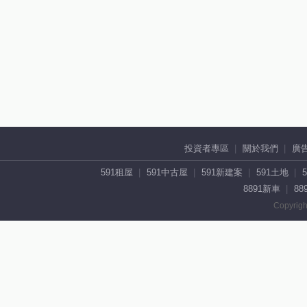
投資者專區
關於我們
廣
591租屋
591中古屋
591新建案
591土地
8891新車
88
Copyrigh