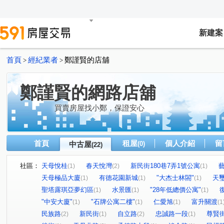
新建案
首頁
經紀業者
鄭謹賢的店舖
>
>
鄭謹賢的網路店舖
買賣房屋找小鄭，保證安心
首頁
租屋
個人介紹
留
中古屋
(0)
(22)
社區：
天母悅桂
春天悅灣
新民街180巷7弄1號公寓
(1)
(2)
(1)
天母極品大廈
有德花園新城
"大杰士林閤"
天
(1)
(1)
(1)
聖塔露琪亞夢幻區
水景匯
"28年低總價公寓"
(1)
(1)
(1)
"中安大廈"
"石牌公寓二樓"
仁愛旭
富升關渡
(1)
(1)
(1)
(1
民族路
新民街
自立路
忠誠路一段
尊賢
(2)
(1)
(2)
(1)