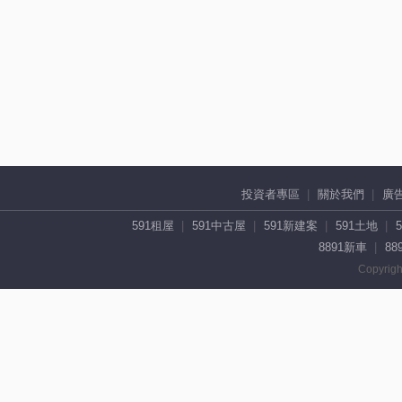
投資者專區
關於我們
廣
591租屋
591中古屋
591新建案
591土地
8891新車
88
Copyrigh