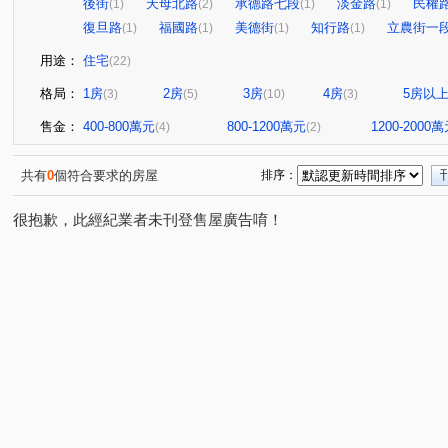
後街
天母北路
承德路七段
淡金路
民權
(1)
(2)
(1)
(1)
復旦路
福國路
美德街
知行路
立農街一
(1)
(1)
(1)
(1)
用途：
住宅
(22)
格局：
1房
2房
3房
4房
5房以
(3)
(5)
(10)
(3)
售金：
400-800萬元
800-1200萬元
1200-2000
(4)
(2)
共有
0
個符合要求的房屋
排序：
很抱歉，此經紀業者未刊登售屋廣告唷！