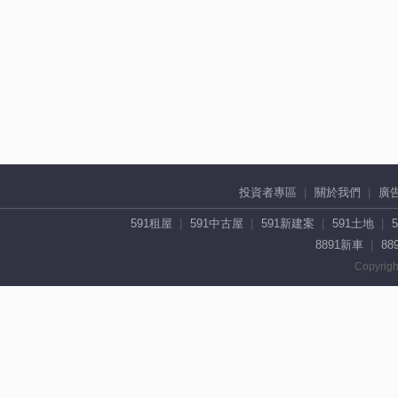
投資者專區
關於我們
廣
591租屋
591中古屋
591新建案
591土地
8891新車
88
Copyrigh