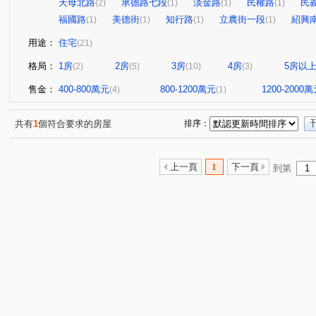
天母北路
承德路七段
淡金路
民權路
民
(2)
(1)
(1)
(1)
福國路
美德街
知行路
立農街一段
紹興
(1)
(1)
(1)
(1)
用途：
住宅
(21)
格局：
1房
2房
3房
4房
5房以
(2)
(5)
(10)
(3)
售金：
400-800萬元
800-1200萬元
1200-2000
(4)
(1)
共有
1
個符合要求的房屋
排序：
上一頁
1
下一頁
到第