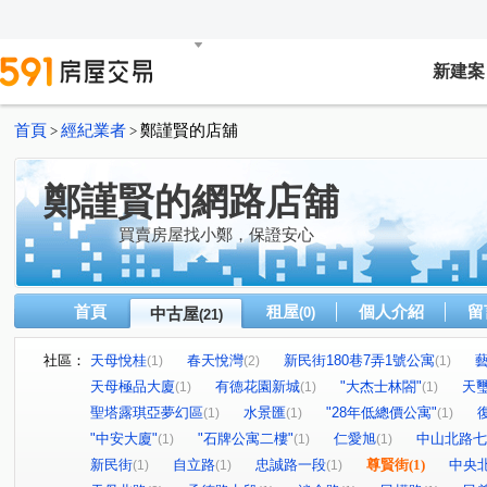
新建案
首頁
經紀業者
鄭謹賢的店舖
>
>
鄭謹賢的網路店舖
買賣房屋找小鄭，保證安心
首頁
租屋
個人介紹
留
中古屋
(0)
(21)
社區：
天母悅桂
春天悅灣
新民街180巷7弄1號公寓
(1)
(2)
(1)
天母極品大廈
有德花園新城
"大杰士林閤"
天
(1)
(1)
(1)
聖塔露琪亞夢幻區
水景匯
"28年低總價公寓"
(1)
(1)
(1)
"中安大廈"
"石牌公寓二樓"
仁愛旭
中山北路七
(1)
(1)
(1)
新民街
自立路
忠誠路一段
尊賢街
(1)
中央
(1)
(1)
(1)