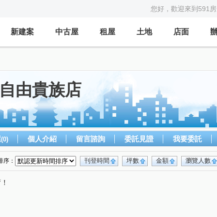
您好，歡迎來到591
新建案
中古屋
租屋
土地
店面
慶自由貴族店
屋
個人介紹
留言諮詢
委託見證
我要委託
(0)
刊登時間
坪數
金額
瀏覽人數
排序：
唷！