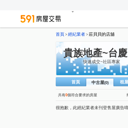
首頁
經紀業者
莊貝貝的店舖
>
>
貴族地產~台
快速成交~社區專家
首頁
租
中古屋
(0)
共有
0
個符合要求的房屋
很抱歉，此經紀業者未刊登售屋廣告