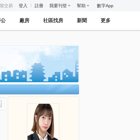
房屋交易
登入
註冊
我要刊登
幫助
數字App
辦公
廠房
社區找房
新聞
更多