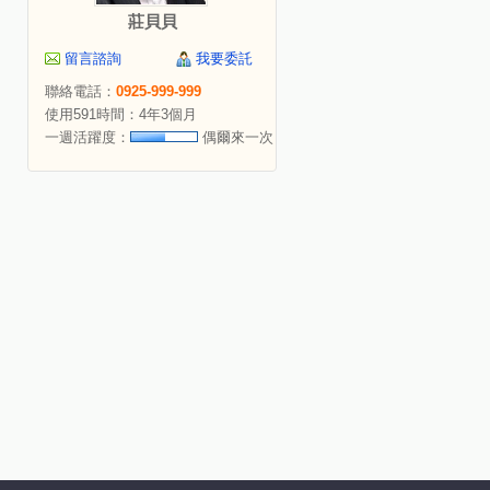
莊貝貝
留言諮詢
我要委託
聯絡電話：
0925-999-999
使用591時間：4年3個月
一週活躍度：
偶爾來一次