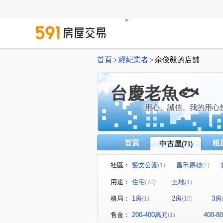
首頁
經紀業者
余俊毅的店舖
>
>
台慶老魚🐟
用心、誠信、我的用心
首頁
租
中古屋
(71)
社區：
藝文公園
昌禾原穗
(1)
(1)
好榜漾
薇多利亞5
(1)
(3)
用途：
住宅
土地
(70)
(1)
昌隆廣場-好漾
飛翔驛II
(2)
(1)
格局：
1房
2房
3房
(1)
(10)
擊壤歌
涵仰二期
悅
(1)
(1)
臻藏NO.7
銅鑼馥築
(1)
(1)
售金：
200-400萬元
400-
(1)