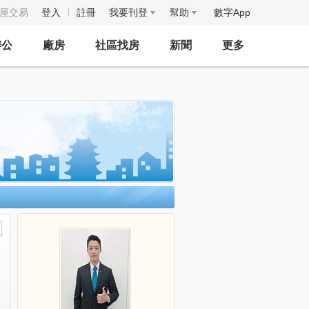
房屋交易
登入
註冊
我要刊登
幫助
數字App
辦公
廠房
社區找房
新聞
更多