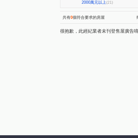
頭份101
兆德旭日
(1)
(1)
2000萬元以上
(21)
陽明山莊
日頭花
花
(1)
(1)
御見哲里二
大方
築
(1)
(1)
共有
0
個符合要求的房屋
公北三路
大埔七街
(1)
(1)
很抱歉，此經紀業者未刊登售屋廣告
佳北二街
永忠街
中
(1)
(3)
興隆
富強一街
育才
(1)
(2)
柴橋路
信東路二段
(1)
(1)
維新路
昌隆一街
中
(1)
(4)
雙峰路
銀河路
自強
(1)
(1)
富強三街
科專五路
(1)
(1)
環市路三段
東興路
(1)
(1)
光德路
公館里公館仔
(1)
(1)