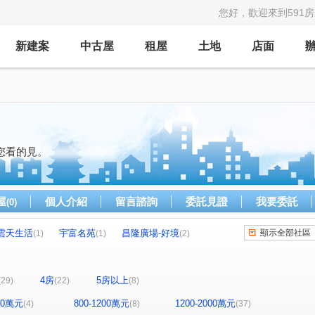
您好，歡迎來到591
新建案
中古屋
租屋
土地
店面
您看的見。
屋
個人介紹
留言諮詢
委託見證
我要委託
(0)
雲天生活
宇富名苑
昌隆廣場-好境
顯示全部社區
(1)
(1)
(2)
雲自在
合合小里
宜誠日好
東淯凰璽
(1)
(1)
(1)
(1)
隆德天下
煙波儷舍大樓
立景苑
(1)
(1)
(1)
4房
5房以上
(29)
(22)
(8)
捷市
昌隆廣場-上禾旺
竹南綻
(1)
(2)
(1)
勝旺 好旺
長安陶居
振雄星苑
(2)
(1)
(1)
800萬元
800-1200萬元
1200-2000萬元
(4)
(8)
(37)