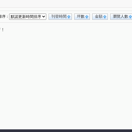
蒔序
築南大苑
上旺
千瓣白
(1)
(2)
(1)
(1)
漾峇里島二期
東淯凰御
昌隆廣場-好韻
(1)
(1)
(1)
尚
橙院NO.3
昌禾楷硯
騰峰
(1)
(2)
(1)
(1)
刊登時間
坪數
金額
瀏覽人數
排序：
花園東路
新興街
富強二街
立華街
(1)
(2)
(2)
(1)
唷！
正二路
科專七路
科學路
新南街
(1)
(4)
(1)
(2)
路
中正路
中華路
汀州路四段
(1)
(2)
(2)
(1)
店仔
翠亨路
福興路
民華街
(1)
(1)
(1)
(1)
興路
龍山路二段
守法街
復興街
(1)
(1)
(1)
(1)
路
大埔二街
大埔一街
光復路
(1)
(1)
(2)
(2)
府前路
仁愛路
中央路
昌隆二街
(1)
(1)
(1)
(1)
國昌街
文化街
蘆竹路
忠孝一路
(1)
(1)
(1)
(1)
和仁街
五谷
功明街
科專二路
(1)
(1)
(1)
(1)