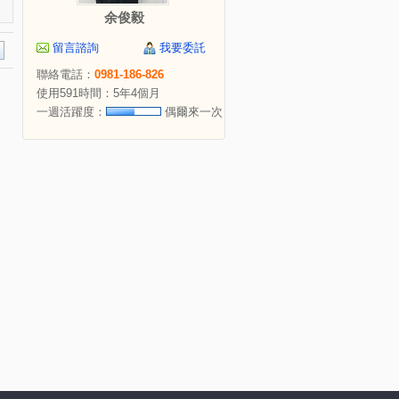
余俊毅
留言諮詢
我要委託
聯絡電話：
0981-186-826
使用591時間：5年4個月
一週活躍度：
偶爾來一次