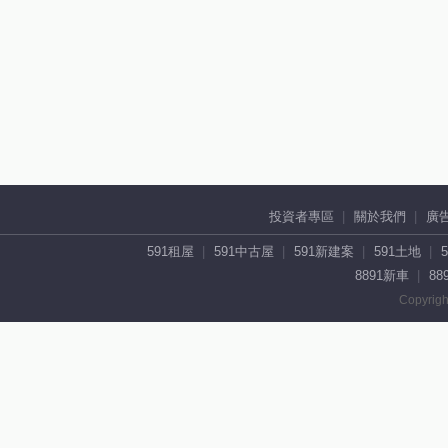
投資者專區
關於我們
廣
591租屋
591中古屋
591新建案
591土地
8891新車
88
Copyrigh