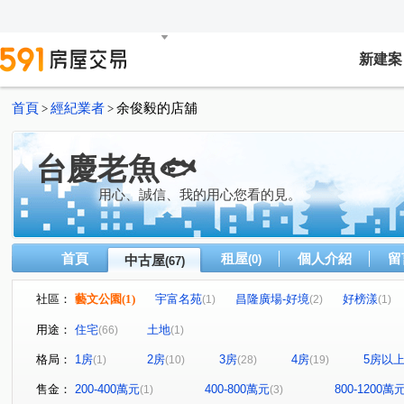
新建案
首頁
經紀業者
余俊毅的店舖
>
>
台慶老魚🐟
用心、誠信、我的用心您看的見。
首頁
租屋
個人介紹
留
中古屋
(0)
(67)
社區：
藝文公園
(1)
宇富名苑
昌隆廣場-好境
好榜漾
(1)
(2)
(1)
雲自在
合合小里
宜誠日好
東淯凰璽
昌
(1)
(1)
(1)
(1)
用途：
住宅
土地
(66)
(1)
飛翔驛II
隆德天下
煙波儷舍大樓
立景苑
(1)
(1)
(1)
(1)
格局：
1房
2房
3房
4房
5房以
(1)
(10)
(28)
(19)
悅捷市
昌隆廣場-上禾旺
竹南綻
臻藏NO.7
(1)
(2)
(1)
(1)
勝旺 好旺
長安陶居
振雄星苑
頭份101
(2)
(1)
(1)
(1)
售金：
200-400萬元
400-800萬元
800-1200萬
(1)
(3)