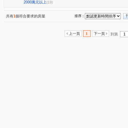
上旺
千瓣白
陽明山莊
日頭花
花漾峇里
(1)
(1)
(1)
(1)
2000萬元以上
(19)
昌隆廣場-好韻
大方
築尚
橙院NO.3
騰峰
(1)
(1)
(1)
(2)
昌禾原穗
公北三路
新興街
富強二街
立
(1)
(1)
(2)
(2)
共有
1
個符合要求的房屋
排序：
中正二路
科專七路
科學路
新南街
興隆
(1)
(4)
(1)
(2)
(
育才路
中正路
中華路
汀州路四段
柴橋
(1)
(2)
(2)
(1)
上一頁
1
下一頁
到第
店仔
翠亨路
福興路
民華街
維新路
(1)
(1)
(1)
(1)
(1)
中興路
龍山路二段
守法街
復興街
雙峰
(1)
(1)
(1)
(1)
自強路
大埔一街
光復路
富強三街
科專
(1)
(1)
(2)
(1)
仁愛路
中央路
昌隆二街
東興路
國昌街
(1)
(1)
(1)
(1)
(
蘆竹路
忠孝一路
光德路
公館里公館仔
(1)
(1)
(1)
(1)
功明街
科專二路
大埔七街
(1)
(1)
(1)