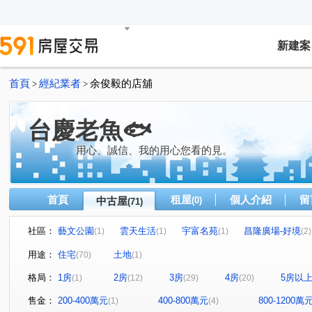
新建案
首頁
經紀業者
余俊毅的店舖
>
>
台慶老魚🐟
用心、誠信、我的用心您看的見。
首頁
租屋
個人介紹
留
中古屋
(0)
(71)
社區：
藝文公園
雲天生活
宇富名苑
昌隆廣場-好境
(1)
(1)
(1)
(2)
薇多利亞5
雲自在
合合小里
宜誠日好
東
(3)
(1)
(1)
(1)
用途：
住宅
土地
(70)
(1)
昌隆廣場-好漾
飛翔驛II
隆德天下
煙波儷舍大
(2)
(1)
(1)
格局：
1房
2房
3房
4房
5房以
(1)
(12)
(29)
(20)
擊壤歌
涵仰二期
悅捷市
昌隆廣場-上禾旺
(1)
(1)
(1)
(2)
臻藏NO.7
銅鑼馥築
勝旺 好旺
長安陶居
(1)
(1)
(2)
(1)
售金：
200-400萬元
400-800萬元
800-1200萬
(1)
(4)