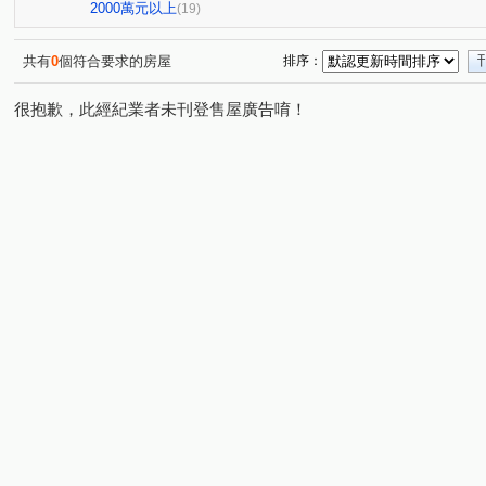
頭份101
兆德旭日
蒔序
築南大苑
上旺
(1)
(1)
(1)
(2)
(1
2000萬元以上
(19)
陽明山莊
日頭花
花漾峇里島二期
東淯凰御
(1)
(1)
(1)
(1)
大方
築尚
橙院NO.3
昌禾楷硯
騰峰
(1)
(1)
(2)
(1)
(1)
共有
0
個符合要求的房屋
排序：
晶悦
公北三路
花園東路
新興街
富強二
(1)
(1)
(1)
(2)
很抱歉，此經紀業者未刊登售屋廣告唷！
佳北二街
永忠街
中正二路
科專七路
科
(1)
(3)
(1)
(4)
興隆
富強一街
育才路
中正路
中華路
(1)
(2)
(1)
(2)
(2)
柴橋路
信東路二段
店仔
翠亨路
福興路
(1)
(1)
(1)
(1)
(
維新路
昌隆一街
中興路
龍山路二段
守
(1)
(4)
(1)
(1)
雙峰路
銀河路
自強路
大埔二街
大埔一
(1)
(1)
(1)
(1)
富強三街
科專五路
府前路
仁愛路
中央
(2)
(2)
(1)
(1)
東興路
國昌街
文化街
蘆竹路
忠孝一路
(1)
(1)
(1)
(1)
(
公館里公館仔
和仁街
五谷
功明街
科專
(1)
(1)
(1)
(1)