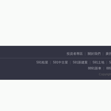
投資者專區
關於我們
廣
591租屋
591中古屋
591新建案
591土地
8891新車
88
Copyrigh