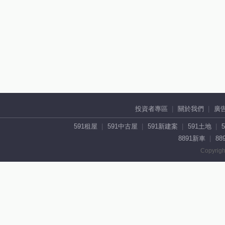
投資者專區
關於我們
廣
591租屋
591中古屋
591新建案
591土地
8891新車
88
Copyrigh