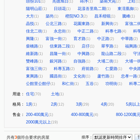
頭份101
兆德旭日
蒔序
築南大苑
上旺
(1)
(1)
(1)
(2)
(1
陽明山莊
日頭花
花漾峇里島二期
東淯凰御
(1)
(1)
(1)
(1)
大方
築尚
橙院NO.3
昌禾楷硯
騰峰
(1)
(1)
(2)
(1)
(1)
晶悦
公北三路
花園東路
新興街
富強二
(1)
(1)
(1)
(2)
佳北二街
永忠街
中正二路
科專七路
科
(1)
(3)
(1)
(4)
興隆
富強一街
育才路
中正路
中華路
(1)
(2)
(1)
(2)
(2)
柴橋路
信東路二段
店仔
翠亨路
福興路
(1)
(1)
(1)
(1)
(
維新路
昌隆一街
中興路
龍山路二段
守
(1)
(4)
(1)
(1)
雙峰路
銀河路
自強路
大埔二街
大埔一
(1)
(1)
(1)
(1)
富強三街
科專五路
府前路
仁愛路
中央
(2)
(2)
(1)
(1)
東興路
國昌街
文化街
蘆竹路
忠孝一路
(1)
(1)
(1)
(1)
(
公館里公館仔
和仁街
五谷
功明街
科專
(1)
(1)
(1)
(1)
用途：
住宅
土地
(70)
(1)
格局：
1房
2房
3房
4房
5房以
(1)
(12)
(29)
(20)
售金：
200-400萬元
400-800萬元
800-1200萬
(1)
(4)
2000萬元以上
(19)
共有
3
個符合要求的房屋
排序：