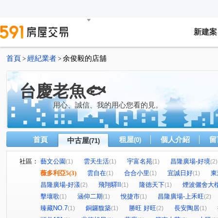
新建案
首頁
經紀業者
余俊毅的店舖
>
>
台慶老魚🐟
用心、誠信、我的用心您看的見。
首頁
租屋
個人介紹
留
中古屋
(0)
(71)
社區：
藝文公園
雲天生活
宇富名苑
昌隆廣場-好境
(1)
(1)
(1)
(2)
薇多利亞5
(3)
雲自在
合合小里
宜誠日好
東
(1)
(1)
(1)
昌隆廣場-好漾
飛翔驛II
隆德天下
煙波儷舍大
(2)
(1)
(1)
擊壤歌
涵仰二期
悅捷市
昌隆廣場-上禾旺
(1)
(1)
(1)
(2)
臻藏NO.7
銅鑼馥築
勝旺 好旺
長安陶居
(1)
(1)
(2)
(1)