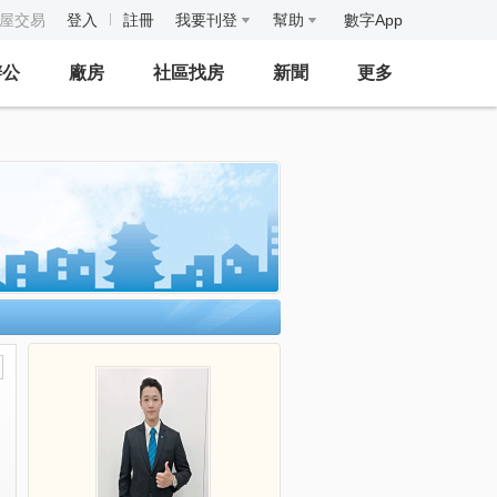
房屋交易
登入
註冊
我要刊登
幫助
數字App
辦公
廠房
社區找房
新聞
更多