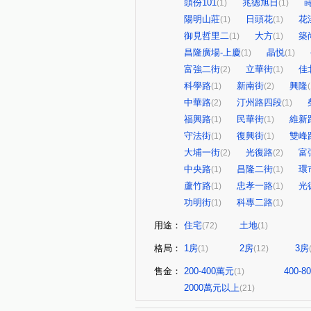
頭份101
兆德旭日
(1)
(1)
陽明山莊
日頭花
花
(1)
(1)
御見哲里二
大方
築
(1)
(1)
昌隆廣場-上慶
晶悦
(1)
(1)
富強二街
立華街
佳
(2)
(1)
科學路
新南街
興隆
(1)
(2)
(
中華路
汀州路四段
(2)
(1)
福興路
民華街
維新
(1)
(1)
守法街
復興街
雙峰
(1)
(1)
大埔一街
光復路
富
(2)
(2)
中央路
昌隆二街
環
(1)
(1)
蘆竹路
忠孝一路
光
(1)
(1)
功明街
科專二路
(1)
(1)
用途：
住宅
土地
(72)
(1)
格局：
1房
2房
3房
(1)
(12)
售金：
200-400萬元
400-
(1)
2000萬元以上
(21)