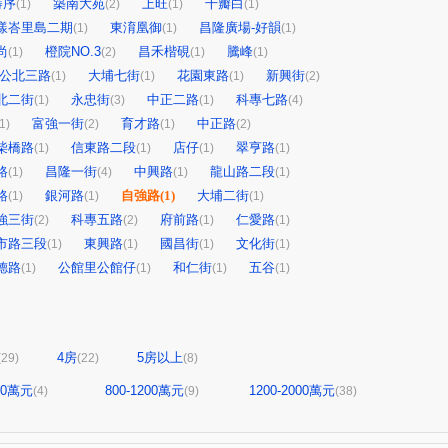
蒔序
築南大苑
上旺
千瓣白
(1)
(2)
(1)
(1)
漾峇里島二期
東淯凰御
昌隆廣場-好韻
(1)
(1)
(1)
尚
橙院NO.3
昌禾楷硯
騰峰
(1)
(2)
(1)
(1)
公北三路
大埔七街
花園東路
新興街
(1)
(1)
(1)
(2)
北二街
永忠街
中正二路
科專七路
(1)
(3)
(1)
(4)
富強一街
育才路
中正路
1)
(2)
(1)
(2)
柴橋路
信東路二段
店仔
翠亨路
(1)
(1)
(1)
(1)
路
昌隆一街
中興路
龍山路二段
(1)
(4)
(1)
(1)
路
銀河路
自強路
(1)
大埔二街
(1)
(1)
(1)
強三街
科專五路
府前路
仁愛路
(2)
(2)
(1)
(1)
市路三段
東興路
國昌街
文化街
(1)
(1)
(1)
(1)
德路
公館里公館仔
和仁街
五谷
(1)
(1)
(1)
(1)
4房
5房以上
(29)
(22)
(8)
800萬元
800-1200萬元
1200-2000萬元
(4)
(9)
(38)