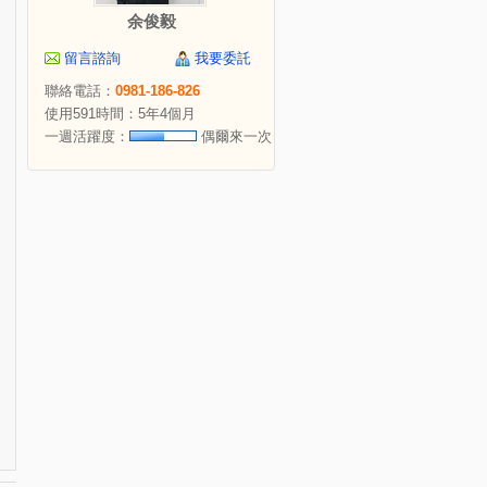
余俊毅
留言諮詢
我要委託
聯絡電話：
0981-186-826
使用591時間：5年4個月
一週活躍度：
偶爾來一次