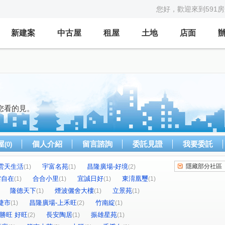
您好，歡迎來到591
新建案
中古屋
租屋
土地
店面
您看的見。
屋
個人介紹
留言諮詢
委託見證
我要委託
(0)
雲天生活
宇富名苑
昌隆廣場-好境
隱藏部分社區
(1)
(1)
(2)
雲自在
合合小里
宜誠日好
東淯凰璽
(1)
(1)
(1)
(1)
隆德天下
煙波儷舍大樓
立景苑
(1)
(1)
(1)
捷市
昌隆廣場-上禾旺
竹南綻
(1)
(2)
(1)
勝旺 好旺
長安陶居
振雄星苑
(2)
(1)
(1)