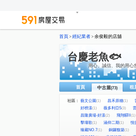
首頁
經紀業者
余俊毅的店舖
>
>
台慶老魚🐟
用心、誠信、我的用心
首頁
租
中古屋
(73)
社區：
藝文公園
昌禾原穗
(1)
(1)
好榜漾
薇多利亞5
(1)
(3)
昌隆廣場-好漾
飛翔驛II
(2)
(1)
擊壤歌
涵仰二期
悅
(1)
(1)
臻藏NO.7
銅鑼馥築
(1)
(1)