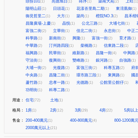
頭份101
兆德旭日
蒔序
築南大苑
上旺
(1)
(1)
(1)
(2)
(1
陽明山莊
日頭花
花漾峇里島二期
東淯凰御
(1)
(1)
(1)
(1)
御見哲里二
大方
築尚
橙院NO.3
昌禾楷
(1)
(1)
(1)
(2)
昌隆廣場-上慶
晶悦
公北三路
大埔七街
(1)
(1)
(1)
(1)
富強二街
立華街
佳北二街
永忠街
中正
(2)
(1)
(1)
(3)
科學路
新南街
興隆
富強一街
育才路
(1)
(2)
(1)
(2)
(1)
中華路
汀州路四段
柴橋路
信東路二段
(2)
(1)
(1)
(1)
福興路
民華街
維新路
昌隆一街
中興路
(1)
(1)
(1)
(4)
(
守法街
復興街
雙峰路
銀河路
自強路
(1)
(1)
(1)
(1)
(1)
大埔一街
光復路
富強三街
科專五路
府
(2)
(2)
(2)
(2)
中央路
昌隆二街
環市路三段
東興路
國
(1)
(1)
(1)
(1)
蘆竹路
忠孝一路
光德路
公館里公館仔
(1)
(1)
(1)
(1)
功明街
科專二路
(1)
(1)
用途：
住宅
土地
(72)
(1)
格局：
1房
2房
3房
4房
5房以
(1)
(12)
(29)
(22)
售金：
200-400萬元
400-800萬元
800-1200萬
(1)
(4)
2000萬元以上
(21)