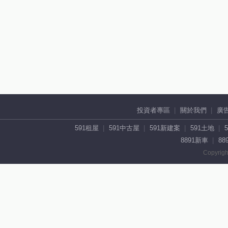
投資者專區
關於我們
廣
591租屋
591中古屋
591新建案
591土地
8891新車
88
Copyrigh