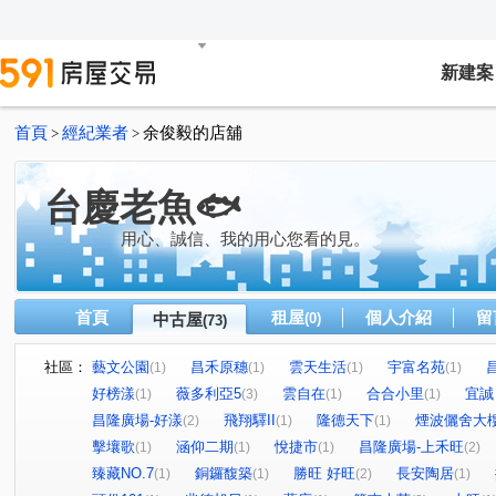
新建案
首頁
經紀業者
余俊毅的店舖
>
>
台慶老魚🐟
用心、誠信、我的用心您看的見。
首頁
租屋
個人介紹
留
中古屋
(0)
(73)
社區：
藝文公園
昌禾原穗
雲天生活
宇富名苑
(1)
(1)
(1)
(1)
好榜漾
薇多利亞5
雲自在
合合小里
宜誠
(1)
(3)
(1)
(1)
昌隆廣場-好漾
飛翔驛II
隆德天下
煙波儷舍大
(2)
(1)
(1)
擊壤歌
涵仰二期
悅捷市
昌隆廣場-上禾旺
(1)
(1)
(1)
(2)
臻藏NO.7
銅鑼馥築
勝旺 好旺
長安陶居
(1)
(1)
(2)
(1)