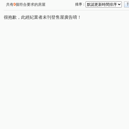
共有
0
個符合要求的房屋
排序：
很抱歉，此經紀業者未刊登售屋廣告唷！