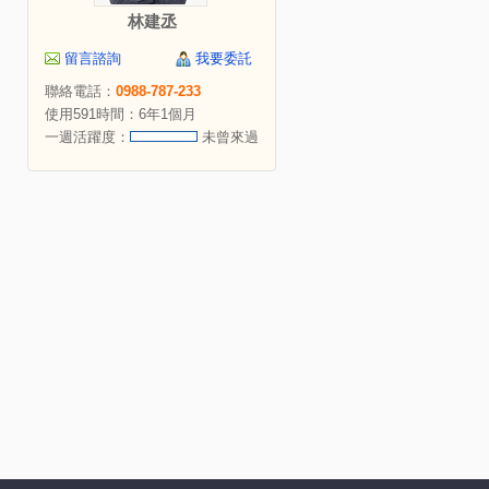
林建丞
留言諮詢
我要委託
聯絡電話：
0988-787-233
使用591時間：6年1個月
一週活躍度：
未曾來過