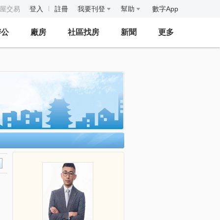
房屋交易
登入
註冊
我要刊登
幫助
數字App
辦公
廠房
社區找房
新聞
更多