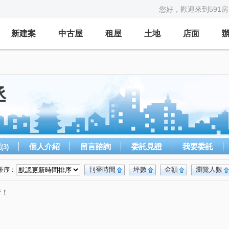
您好，歡迎來到591
新建案
中古屋
租屋
土地
店面
丞
屋
個人介紹
留言諮詢
委託見證
我要委託
(3)
刊登時間
坪數
金額
瀏覽人數
排序：
唷！