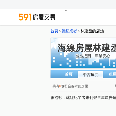
首頁
經紀業者
林建丞的店舖
>
>
海線房屋林建
丞丞把關，專業安心
首頁
租
中古屋
(0)
共有
0
個符合要求的房屋
很抱歉，此經紀業者未刊登售屋廣告