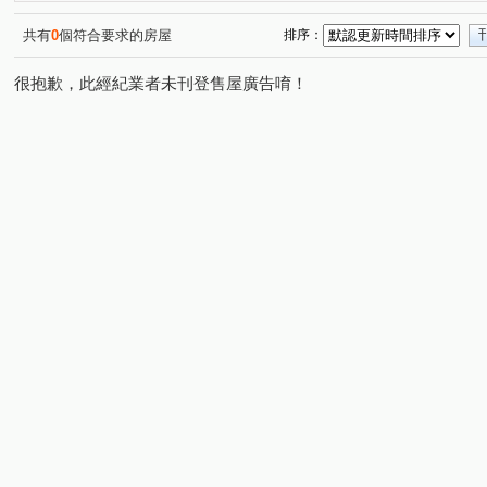
興隆路五段
福興一路
自強六街
田新路
(1)
(1)
(1)
(1)
武陵路
嘉豐北路
中華路六段
隘口三街
(1)
(1)
(1)
(1)
共有
0
個符合要求的房屋
排序：
永美路
南平路二段
田心南路
關新西街
(1)
(1)
(1)
(1)
很抱歉，此經紀業者未刊登售屋廣告唷！
高獅路
十興路
新梅六街
世界街
六家五
(1)
(1)
(1)
(1)
成功十五街
光明九路
興隆路三段
(1)
(1)
(1)