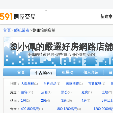
新建案
首頁
經紀業者
劉佩怡的店舖
>
>
劉小佩的嚴選好房網路店舖
小佩的精選好房~絕對細心用心讓您安心!
首頁
租屋
個人介紹
留
中古屋
(0)
(27)
社區：
大觀無極
台科晶品
家華國寶
市政御璽
(1)
(1)
(1)
(1)
空軍一村第六區
遠雄鉑悅
沐清城二期
德和路1
(1)
(1)
(1)
用途：
住宅
店面
辦公
廠房
土地
(21)
(1)
(2)
(1)
(2)
竹科潤隆
華府DC
南平路二段513巷39弄3號
(1)
(1)
(1)
格局：
1房
2房
3房
4房
5房以
(2)
(4)
(10)
(4)
明日軸
佳泰世紀城
鼎藏昕站
世界街71巷15號
(1)
(1)
(1)
(
大城有德
昌禾天闊
爵士悅
翰林苑
東寧
(1)
(1)
(1)
(1)
售金：
400-800萬元
800-1200萬元
1200-2000
(1)
(4)