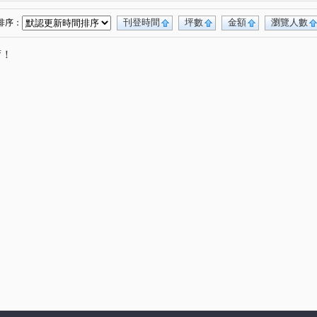
福興一路
自強六街
田新路
(1)
(1)
(1)
嘉豐北路
中華路六段
隘口三街
(1)
(1)
(1)
刊登時間
坪數
金額
瀏覽人數
排序：
美路
南平路二段
田心南路
關新西街
(1)
(1)
(1)
(1)
唷！
十興路
新梅六街
世界街
(1)
(1)
(1)