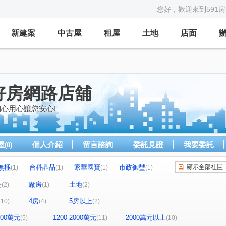
您好，歡迎來到591
新建案
中古屋
租屋
土地
店面
好房網路店舖
心用心讓您安心!
屋
個人介紹
留言諮詢
委託見證
我要委託
(0)
無極
台科晶品
家華國寶
市政御璽
顯示全部社區
(1)
(1)
(1)
(1)
遠雄鉑悅
沐清城二期
德和路10巷68號
(1)
(1)
(1)
公
廠房
土地
(2)
(1)
(2)
平路二段513巷39弄3號
兼六園
昌禾原創
(1)
(1)
(1)
4房
5房以上
(10)
(4)
(2)
鼎藏昕站
世界街71巷15號
三上時上
(1)
(1)
(1)
庄東段
興隆路三段
光明九路
(1)
(1)
(1)
1200萬元
1200-2000萬元
2000萬元以上
(5)
(11)
(10)