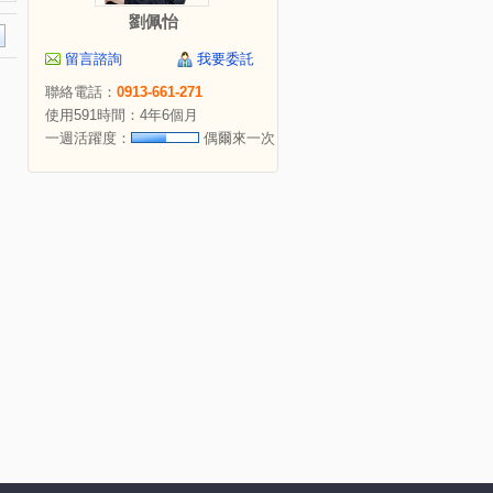
劉佩怡
留言諮詢
我要委託
聯絡電話：
0913-661-271
使用591時間：4年6個月
一週活躍度：
偶爾來一次