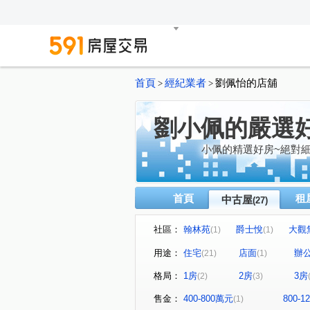
首頁
經紀業者
劉佩怡的店舖
>
>
劉小佩的嚴選
小佩的精選好房~絕對細
首頁
租
中古屋
(27)
社區：
翰林苑
爵士悅
大觀
(1)
(1)
德翼
空軍一村第六區
(1)
(1)
用途：
住宅
店面
辦
(21)
(1)
竹科潤隆
華府DC
南
(1)
(1)
格局：
1房
2房
3房
(2)
(3)
明日軸
佳泰世紀城
(1)
(1)
大城有德
東寧路二段
(1)
(1)
售金：
400-800萬元
800-
(1)