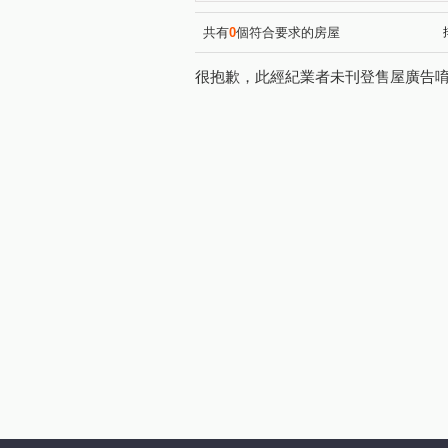
東峰路
興隆路五段
(1)
(1)
光明六路東二段
武陵路
(2)
(1)
共有
0
個符合要求的房屋
德和路
埔頂三路
永
(1)
(1)
很抱歉，此經紀業者未刊登售屋廣告
六家五路二段
高獅路
(1)
(1)
六家五路一段
(1)