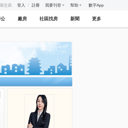
房屋交易
登入
註冊
我要刊登
幫助
數字App
辦公
廠房
社區找房
新聞
更多