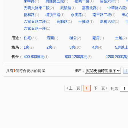
東峰路
興隆路五段
福興一路
自強六街
(1)
(1)
(1)
(1)
光明六路東二段
武陵路
嘉豐北路
中華路六段
(2)
(1)
(1)
(
德和路
埔頂三路
永美路
南平路二段
田
(1)
(1)
(1)
(1)
六家五路二段
高獅路
十興路
新梅六街
(1)
(1)
(1)
(1)
六家五路一段
(1)
用途：
住宅
店面
辦公
廠房
土地
(21)
(1)
(2)
(1)
(2)
格局：
1房
2房
3房
4房
5房以
(2)
(3)
(10)
(4)
售金：
400-800萬元
800-1200萬元
1200-2000
(1)
(5)
共有
1
個符合要求的房屋
排序：
上一頁
1
下一頁
到第