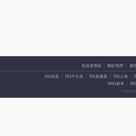
投資者專區
關於我們
廣
591租屋
591中古屋
591新建案
591土地
8891新車
88
Copyrigh