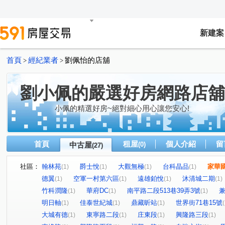
新建案
首頁
經紀業者
劉佩怡的店舖
>
>
劉小佩的嚴選好房網路店舖
小佩的精選好房~絕對細心用心讓您安心!
首頁
租屋
個人介紹
留
中古屋
(0)
(27)
社區：
翰林苑
爵士悅
大觀無極
台科晶品
家華
(1)
(1)
(1)
(1)
德翼
空軍一村第六區
遠雄鉑悅
沐清城二期
(1)
(1)
(1)
(1)
竹科潤隆
華府DC
南平路二段513巷39弄3號
(1)
(1)
(1)
明日軸
佳泰世紀城
鼎藏昕站
世界街71巷15號
(1)
(1)
(1)
(
大城有德
東寧路二段
庄東段
興隆路三段
(1)
(1)
(1)
(1)