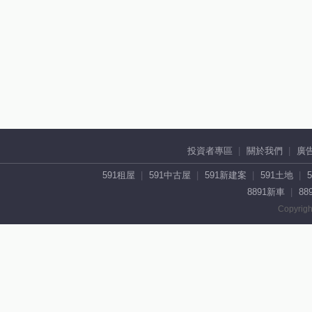
投資者專區
關於我們
廣
591租屋
591中古屋
591新建案
591土地
8891新車
88
Copyrigh