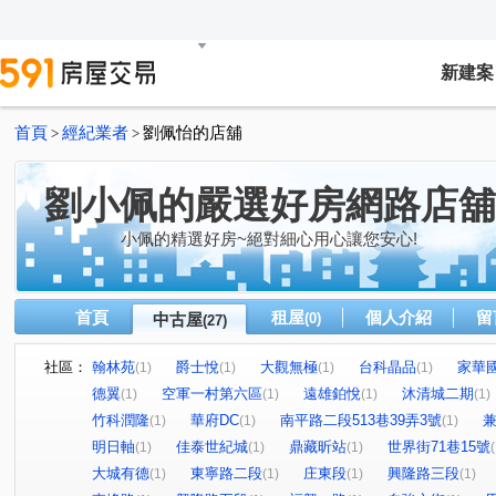
新建案
首頁
經紀業者
劉佩怡的店舖
>
>
劉小佩的嚴選好房網路店舖
小佩的精選好房~絕對細心用心讓您安心!
首頁
租屋
個人介紹
留
中古屋
(0)
(27)
社區：
翰林苑
爵士悅
大觀無極
台科晶品
家華
(1)
(1)
(1)
(1)
德翼
空軍一村第六區
遠雄鉑悅
沐清城二期
(1)
(1)
(1)
(1)
竹科潤隆
華府DC
南平路二段513巷39弄3號
(1)
(1)
(1)
明日軸
佳泰世紀城
鼎藏昕站
世界街71巷15號
(1)
(1)
(1)
(
大城有德
東寧路二段
庄東段
興隆路三段
(1)
(1)
(1)
(1)