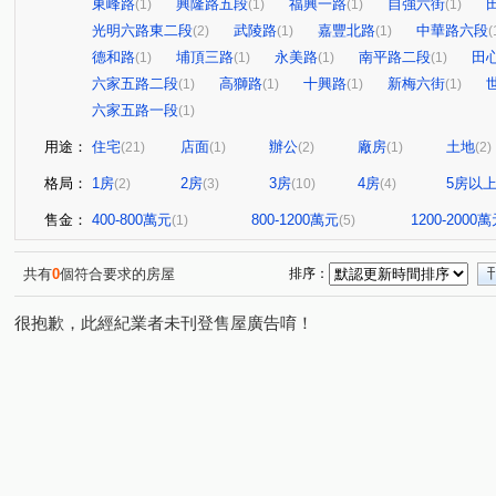
東峰路
興隆路五段
福興一路
自強六街
(1)
(1)
(1)
(1)
光明六路東二段
武陵路
嘉豐北路
中華路六段
(2)
(1)
(1)
(
德和路
埔頂三路
永美路
南平路二段
田
(1)
(1)
(1)
(1)
六家五路二段
高獅路
十興路
新梅六街
(1)
(1)
(1)
(1)
六家五路一段
(1)
用途：
住宅
店面
辦公
廠房
土地
(21)
(1)
(2)
(1)
(2)
格局：
1房
2房
3房
4房
5房以
(2)
(3)
(10)
(4)
售金：
400-800萬元
800-1200萬元
1200-2000
(1)
(5)
共有
0
個符合要求的房屋
排序：
很抱歉，此經紀業者未刊登售屋廣告唷！