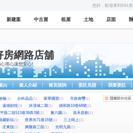
您好，歡迎來到591
新建案
中古屋
租屋
土地
店面
好房網路店舖
心用心讓您安心!
屋
個人介紹
留言諮詢
委託見證
我要委託
(0)
無極
台科晶品
家華國寶
市政御璽
隱藏部分社區
(1)
(1)
(1)
(1)
遠雄鉑悅
沐清城二期
德和路10巷68號
(1)
(1)
(1)
平路二段513巷39弄3號
兼六園
昌禾原創
(1)
(1)
(1)
鼎藏昕站
世界街71巷15號
三上時上
(1)
(1)
(1)
庄東段
興隆路三段
光明九路
(1)
(1)
(1)