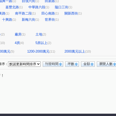
福興一路
自強六街
田新路
(1)
(1)
(1)
嘉豐北路
中華路六段
隘口三街
(1)
(1)
(1)
美路
南平路二段
田心南路
關新西街
(1)
(1)
(1)
(1)
十興路
新梅六街
世界街
(1)
(1)
(1)
公
廠房
土地
(2)
(1)
(2)
4房
5房以上
(10)
(4)
(2)
1200萬元
1200-2000萬元
2000萬元以上
(5)
(11)
(10)
刊登時間
坪數
金額
瀏覽人數
排序：
唷！