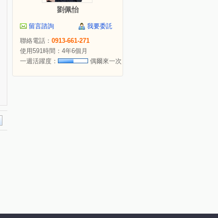
劉佩怡
留言諮詢
我要委託
聯絡電話：
0913-661-271
使用591時間：4年6個月
一週活躍度：
偶爾來一次