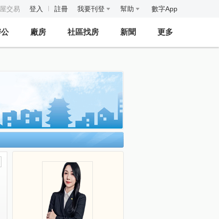
房屋交易
登入
註冊
我要刊登
幫助
數字App
辦公
廠房
社區找房
新聞
更多