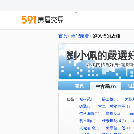
首頁
經紀業者
劉佩怡的店舖
>
>
劉小佩的嚴選
小佩的精選好房~絕對細
首頁
租
中古屋
(27)
社區：
翰林苑
爵士悅
大觀
(1)
(1)
德翼
空軍一村第六區
(1)
(1)
竹科潤隆
華府DC
南
(1)
(1)
明日軸
佳泰世紀城
(1)
(1)
大城有德
東寧路二段
(1)
(1)