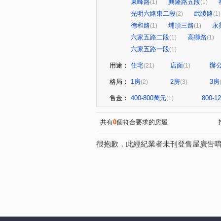
東峰路
興隆路五段
(1)
(1)
光明六路東二段
武陵路
(2)
(1)
德和路
埔頂三路
永
(1)
(1)
六家五路二段
高獅路
(1)
(1)
六家五路一段
(1)
用途：
住宅
店面
辦
(21)
(1)
格局：
1房
2房
3房
(2)
(3)
售金：
400-800萬元
800-
(1)
共有
0
個符合要求的房屋
很抱歉，此經紀業者未刊登售屋廣告