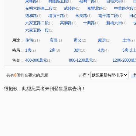
東峰路
興隆路五段
福興一路
自強六街
(1)
(1)
(1)
(1)
光明六路東二段
武陵路
嘉豐北路
中華路六段
(2)
(1)
(1)
(
德和路
埔頂三路
永美路
南平路二段
田
(1)
(1)
(1)
(1)
六家五路二段
高獅路
十興路
新梅六街
(1)
(1)
(1)
(1)
六家五路一段
(1)
用途：
住宅
店面
辦公
廠房
土地
(21)
(1)
(2)
(1)
(2)
格局：
1房
2房
3房
4房
5房以
(2)
(3)
(10)
(4)
售金：
400-800萬元
800-1200萬元
1200-2000
(1)
(5)
共有
0
個符合要求的房屋
排序：
很抱歉，此經紀業者未刊登售屋廣告唷！