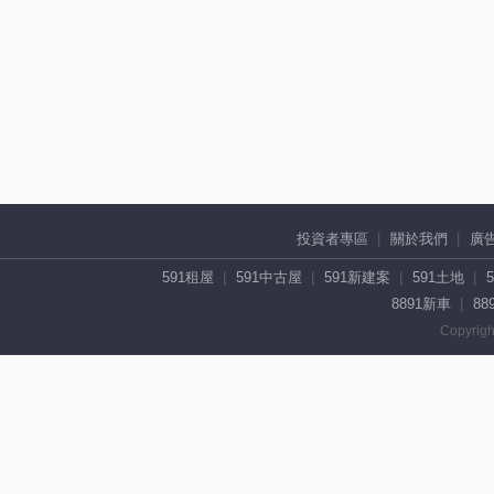
投資者專區
關於我們
廣
591租屋
591中古屋
591新建案
591土地
8891新車
88
Copyrigh