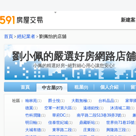
新建案
首頁
經紀業者
劉佩怡的店舖
>
>
劉小佩的嚴選好房網路店舖
小佩的精選好房~絕對細心用心讓您安心!
首頁
租屋
個人介紹
留
中古屋
(0)
(27)
社區：
翰林苑
爵士悅
大觀無極
台科晶品
家華
(1)
(1)
(1)
(1)
德翼
空軍一村第六區
遠雄鉑悅
沐清城二期
(1)
(1)
(1)
(1)
竹科潤隆
華府DC
南平路二段513巷39弄3號
(1)
(1)
(1)
明日軸
佳泰世紀城
鼎藏昕站
世界街71巷15號
(1)
(1)
(1)
(
大城有德
東寧路二段
庄東段
興隆路三段
(1)
(1)
(1)
(1)