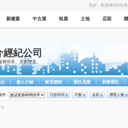
您好，歡迎來到591
新建案
中古屋
租屋
土地
店面
介經紀公司
服務情長、共創雙盈。
屋
個人介紹
留言諮詢
委託見證
我要委託
(0)
刊登時間
坪數
金額
瀏覽人數
排序：
唷！