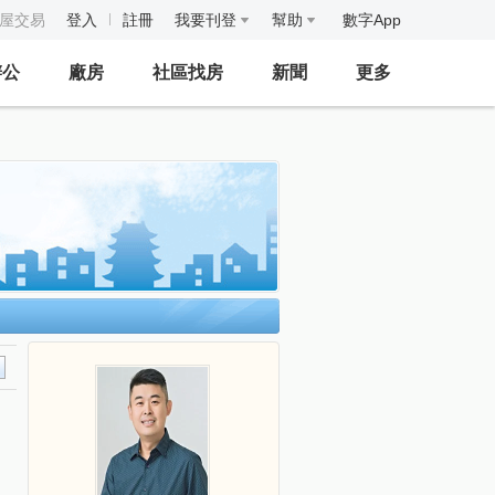
房屋交易
登入
註冊
我要刊登
幫助
數字App
辦公
廠房
社區找房
新聞
更多