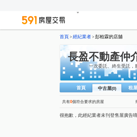
首頁
經紀業者
彭柏霖的店舖
>
>
長盈不動產仲
一次委託、終生受託，
首頁
租
中古屋
(0)
共有
0
個符合要求的房屋
很抱歉，此經紀業者未刊登售屋廣告