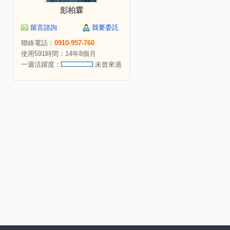
彭柏霖
留言諮詢
我要委託
聯絡電話：
0910-957-760
使用591時間：14年8個月
一週活躍度：
未曾來過