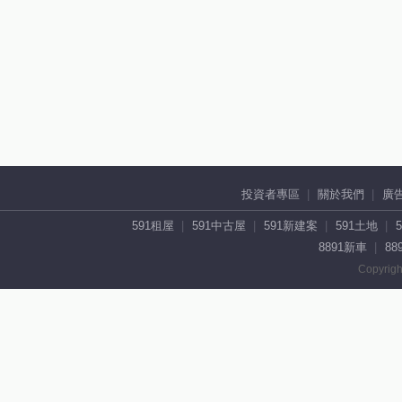
投資者專區
關於我們
廣
591租屋
591中古屋
591新建案
591土地
8891新車
88
Copyrigh