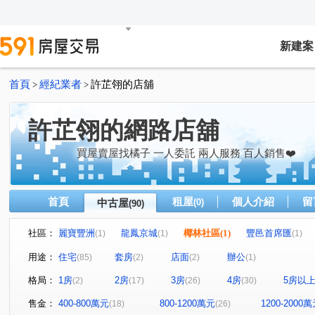
新建案
首頁
經紀業者
許芷翎的店舖
>
>
許芷翎的網路店舖
買屋賣屋找橘子 一人委託 兩人服務 百人銷售❤️
首頁
租屋
個人介紹
留
中古屋
(0)
(90)
社區：
麗寶豐洲
龍鳳京城
椰林社區
(1)
豐邑首席匯
(1)
(1)
(1)
東興學園
站前之星
台北東京
樺龍潮+2
(1)
(1)
(1)
(1)
用途：
住宅
套房
店面
辦公
(85)
(2)
(2)
(1)
鴻築囍苑
壯觀大地大樓區
久郡綺寓
春虹e吉邦
(1)
(1)
(1)
格局：
1房
2房
3房
4房
5房以
(2)
(17)
(26)
(30)
高誠首耀
鼎藏富御二期
華登新城峰-大樓區
連
(1)
(2)
(1)
皇普鉑苑
牛津雙星大樓
合雄帝璟
宏國真愛D
(1)
(1)
(1)
售金：
400-800萬元
800-1200萬元
1200-2000
(18)
(26)