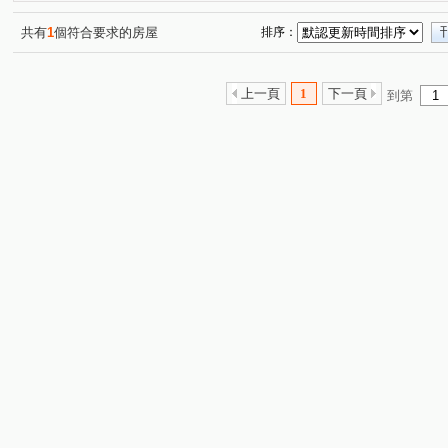
華東映月
鵬程首捷
陸江誠邑
太子天廈
(1)
(1)
(1)
(1)
柏宣VIVA
龍壽庭園
高陞
東方京品
友文
(1)
(1)
(1)
(1)
共有
1
個符合要求的房屋
排序：
台北亞熱帶凱撒區
宸宜進寶
喬崴BNB
大台北
(1)
(1)
(1)
和瑞捷星
元邦華府A區
遠雄龍岡
太子國際村
(1)
(1)
(1)
(1
上一頁
1
下一頁
到第
鼎巨La Vie NO.5(透天)
鼎藏帝景
翊業彩虹
百
(1)
(1)
(1)
青之上河
萬寶龍花園別莊
海華國際會館
悅佳
(1)
(1)
(1)
美麗歐洲
白馬豪景二期
湯城世紀大樓區
鼎藏
(1)
(1)
(1)
三興路東勢段
福安一街
吉利二街
中豐路
(1)
(1)
(1)
(1)
中山東路一段
金山三街
中央街
頂好街
(1)
(1)
(1)
(1)
青峰路一段
龍德路
大有路
龍壽街
高鐵
(1)
(1)
(1)
(1)
楊湖路一段
開封街
延平路二段
龍華路
(1)
(1)
(1)
(1)
大同路
中原路二段
南平路二段
華美一路
(1)
(1)
(1)
(1)
豐田一路
溪洲三街
環區西路
新中北路
(1)
(2)
(1)
(1)
四維二路
山東路
大勇三街
成功路
廣豐
(1)
(1)
(1)
(1)
龍南路
青山一街
中正一路
廣泰路
普光
(1)
(1)
(1)
(1)
中山東路三段
豐田三路
吉利六街
湧光路
(2)
(1)
(1)
(2)
中正路
福祥街
文化二路
裕成南路
永泰
(1)
(1)
(1)
(1)
瑞坪路
龍陵路
正光一街
南園二路
幼獅
(1)
(1)
(1)
(1)
後興路一段
復興路
中正三路
日星街
大
(1)
(1)
(1)
(1)