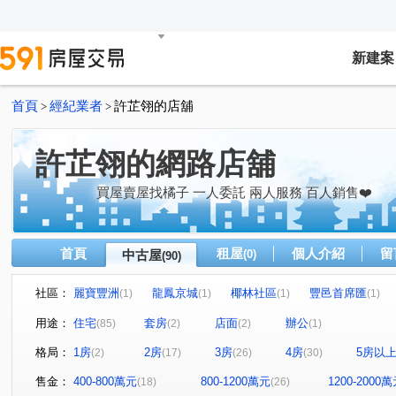
新建案
首頁
經紀業者
許芷翎的店舖
>
>
許芷翎的網路店舖
買屋賣屋找橘子 一人委託 兩人服務 百人銷售❤️
首頁
租屋
個人介紹
留
中古屋
(0)
(90)
社區：
麗寶豐洲
龍鳳京城
椰林社區
豐邑首席匯
(1)
(1)
(1)
(1)
東興學園
站前之星
台北東京
樺龍潮+2
(1)
(1)
(1)
(1)
用途：
住宅
套房
店面
辦公
(85)
(2)
(2)
(1)
鴻築囍苑
壯觀大地大樓區
久郡綺寓
春虹e吉邦
(1)
(1)
(1)
格局：
1房
2房
3房
4房
5房以
(2)
(17)
(26)
(30)
高誠首耀
鼎藏富御二期
華登新城峰-大樓區
連
(1)
(2)
(1)
皇普鉑苑
牛津雙星大樓
合雄帝璟
宏國真愛D
(1)
(1)
(1)
售金：
400-800萬元
800-1200萬元
1200-2000
(18)
(26)