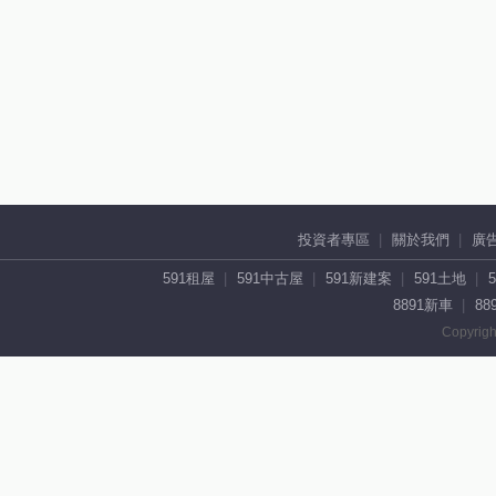
投資者專區
關於我們
廣
591租屋
591中古屋
591新建案
591土地
8891新車
88
Copyrigh