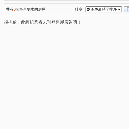
華東映月
鵬程首捷
陸江誠邑
太子天廈
(1)
(1)
(1)
(1)
柏宣VIVA
龍壽庭園
高陞
東方京品
友文
(1)
(1)
(1)
(1)
共有
0
個符合要求的房屋
排序：
台北亞熱帶凱撒區
宸宜進寶
喬崴BNB
大台北
(1)
(1)
(1)
很抱歉，此經紀業者未刊登售屋廣告唷！
和瑞捷星
元邦華府A區
遠雄龍岡
太子國際村
(1)
(1)
(1)
(1
鼎巨La Vie NO.5(透天)
鼎藏帝景
翊業彩虹
百
(1)
(1)
(1)
青之上河
萬寶龍花園別莊
海華國際會館
悅佳
(1)
(1)
(1)
美麗歐洲
白馬豪景二期
湯城世紀大樓區
鼎藏
(1)
(1)
(1)
三興路東勢段
福安一街
吉利二街
中豐路
(1)
(1)
(1)
(1)
中山東路一段
金山三街
中央街
頂好街
(1)
(1)
(1)
(1)
青峰路一段
龍德路
大有路
龍壽街
高鐵
(1)
(1)
(1)
(1)
楊湖路一段
開封街
延平路二段
龍華路
(1)
(1)
(1)
(1)
大同路
中原路二段
南平路二段
華美一路
(1)
(1)
(1)
(1)
豐田一路
溪洲三街
環區西路
新中北路
(1)
(2)
(1)
(1)
四維二路
山東路
大勇三街
成功路
廣豐
(1)
(1)
(1)
(1)
龍南路
青山一街
中正一路
廣泰路
普光
(1)
(1)
(1)
(1)
中山東路三段
豐田三路
吉利六街
湧光路
(2)
(1)
(1)
(2)
中正路
福祥街
文化二路
裕成南路
永泰
(1)
(1)
(1)
(1)
瑞坪路
龍陵路
正光一街
南園二路
幼獅
(1)
(1)
(1)
(1)
後興路一段
復興路
中正三路
日星街
大
(1)
(1)
(1)
(1)