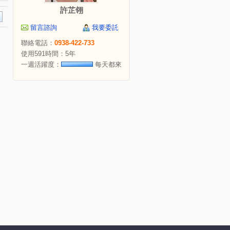
許芷翎
留言諮詢
我要委託
聯絡電話：
0938-422-733
使用591時間：5年
一週活躍度：
每天都來