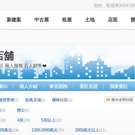
您好，歡迎來到591
新建案
中古屋
租屋
土地
店面
店舖
 兩人服務 百人銷售❤️
屋
個人介紹
留言諮詢
委託見證
我要委託
(0)
麗寶豐洲
龍鳳京城
椰林社區
顯示全部社區
(1)
(1)
(1)
東興學園
站前之星
台北東京
(1)
(1)
(1)
面
辦公
(3)
(1)
昇麗池
鴻築囍苑
壯觀大地大樓區
(1)
(1)
(1)
4房
5房以上
(26)
(29)
(12)
連都大地三期
高誠首耀
鼎藏富御二期
(1)
(1)
(2)
大地一期
皇普鉑苑
牛津雙星大樓
(1)
(1)
(1)
1200萬元
1200-2000萬元
2000萬元以上
(29)
(35)
(11)