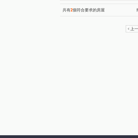
合雄帝璟
宏國真愛D區
(1)
(1)
陸江誠邑
太子天廈
(1)
(1)
共有
2
個符合要求的房屋
東方京品
友文化
台
(1)
(1)
大台北國宅
匯東方
(1)
(1)
上
太子國際村
鼎巨La Vie N
(1)
百老匯宮庭大樓
青之上河
(1)
悅佳．川青
遇明
美
(1)
(1)
大清祥安
鼎藏璞麗二期
(1)
(1)
三興路東勢段
福安一街
(1)
(1)
中山東路一段
金山三街
(1)
(1)
青峰路一段
龍德路
(1)
(1)
楊湖路一段
開封街
(1)
(1)
大同路
中原路二段
(1)
(1)
豐田一路
溪洲三街
(1)
(2)
四維二路
山東路
大
(1)
(1)
龍南路
青山一街
中
(1)
(1)
中山東路三段
豐田三路
(2)
(1)
中正路
福祥街
文化
(1)
(1)
瑞坪路
龍陵路
正光
(1)
(1)