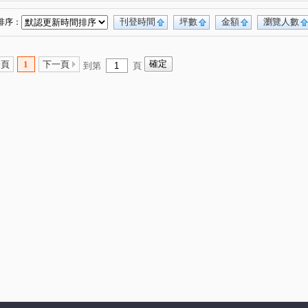
龍大地
華東映月
鵬程首捷
(1)
(1)
(1)
豐田大郡
柏宣VIVA
龍壽庭園
高陞
(1)
(1)
(1)
(1)
刊登時間
坪數
金額
瀏覽人數
排序：
北亞熱帶凱撒區
宸宜進寶
喬崴BNB
(1)
(1)
(1)
和瑞捷星
元邦華府A區
遠雄龍岡
(1)
(1)
(1)
一頁
1
下一頁
到第
頁
O.5(透天)
鼎藏帝景
翊業彩虹
(1)
(1)
(1)
萬寶龍花園別莊
海華國際會館
(1)
(1)
(1)
麗歐洲
白馬豪景二期
湯城世紀大樓區
(1)
(1)
(1)
龍宮街
金溪路
建德路
(1)
(1)
(1)
吉利二街
中豐路
中豐路南勢二段
(1)
(1)
(1)
中央街
頂好街
瑞梅街
(1)
(1)
(1)
大有路
龍壽街
高鐵南路五段
(1)
(1)
(1)
延平路二段
龍華路
新光路三段
(1)
(1)
(1)
南平路二段
華美一路
永福路
(1)
(1)
(1)
環區西路
新中北路
榮安十五街
(1)
(1)
(1)
勇三街
成功路
廣豐路
國豐六街
(1)
(1)
(1)
(1)
正一路
廣泰路
普光三街
仁忠街
(1)
(1)
(1)
(1)
吉利六街
湧光路
文中路一段
(1)
(1)
(1)
二路
裕成南路
永泰路
拔子林二路
(1)
(1)
(1)
(1)
一街
南園二路
幼獅路二段
(1)
(1)
(1)