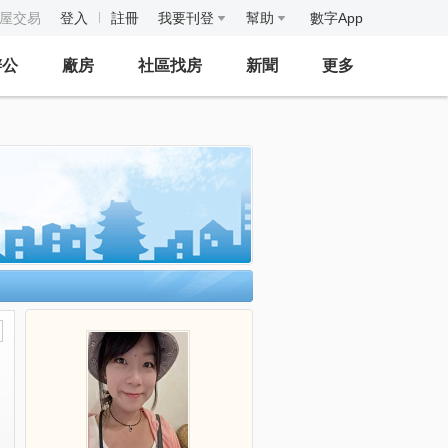
房屋交易
登入
註冊
我要刊登
幫助
數字App
辦公
廠房
社區找房
新聞
更多