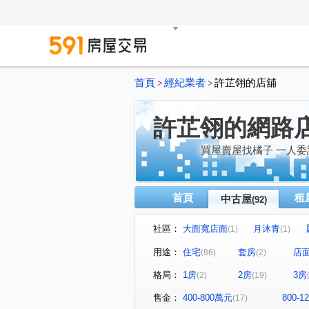
首頁
經紀業者
許芷翎的店舖
>
>
許芷翎的網路
買屋賣屋找橘子 一人委託
首頁
租
中古屋
(92)
社區：
大面寬店面
月沐青
(1)
(1)
豐邑首席匯
中原至尊
(1)
(1)
用途：
住宅
套房
店
(86)
(2)
樺龍潮+2
巢世代
樺
(1)
(1)
格局：
1房
2房
3房
(2)
(19)
久郡綺寓
春虹e吉邦
(1)
(1)
華登新城峰-大樓區
連都
(1)
售金：
400-800萬元
800-
(17)