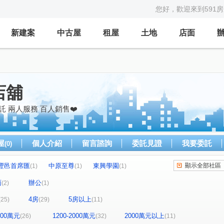
您好，歡迎來到591
新建案
中古屋
租屋
土地
店面
店舖
 兩人服務 百人銷售❤️
屋
個人介紹
留言諮詢
委託見證
我要委託
(0)
豐邑首席匯
中原至尊
東興學園
顯示全部社區
(1)
(1)
(1)
樺龍潮+2
巢世代
樺昇麗池
鴻築囍苑
(1)
(1)
(1)
(1)
面
辦公
(2)
(1)
春虹e吉邦
連都大地三期
高誠首耀
(1)
(1)
(1)
(1)
4房
5房以上
(25)
(29)
(11)
-大樓區
連都大地一期
皇普鉑苑
(1)
(1)
(1)
宏國真愛D區
龍大地
華東映月
(1)
(1)
(1)
1200萬元
1200-2000萬元
2000萬元以上
(26)
(32)
(11)