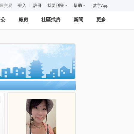
房屋交易
登入
註冊
我要刊登
幫助
數字App
辦公
廠房
社區找房
新聞
更多