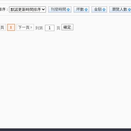
太子天廈
豐田大郡
柏宣VIVA
(1)
(1)
(1)
京品
友文化
台北亞熱帶凱撒區
(1)
(1)
(1)
刊登時間
坪數
金額
瀏覽人數
排序：
大台北國宅
匯東方
和瑞捷星
(1)
(1)
(1)
太子國際村
鼎巨La Vie NO.5(透天)
(1)
(1)
一頁
1
下一頁
到第
頁
百老匯宮庭大樓
青之上河
萬寶龍花園別莊
(1)
(1)
(1)
遇明
美麗歐洲
白馬豪景二期
(1)
(1)
(1)
(1)
二期
福安一街
吉利二街
中豐路
(1)
(1)
(1)
(1)
一段
金山三街
中央街
頂好街
(1)
(1)
(1)
(1)
龍德路
大有路
龍壽街
高鐵南路五段
(1)
(1)
(1)
(1)
延平路二段
新光路三段
大同路
(1)
(1)
(1)
華美一路
永福路
豐田一路
(1)
(1)
(1)
新中北路
榮安十五街
四維二路
(1)
(1)
(1)
功路
廣豐路
國豐六街
龍南路
(1)
(1)
(1)
(1)
廣泰路
普光三街
仁忠街
(1)
(1)
(1)
吉利六街
湧光路
文中路一段
(1)
(2)
(1)
二路
裕成南路
永泰路
拔子林二路
(1)
(1)
(1)
(1)
一街
南園二路
幼獅路二段
(1)
(1)
(1)
中正三路
日星街
大仁街
龍慈路
(1)
(1)
(1)
(1)
大昌路
九和一街
文發路
建安街
(1)
(2)
(1)
(1)