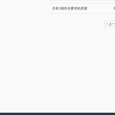
鵬程首捷
陸江誠邑
(1)
(1)
龍壽庭園
高陞
東方
(1)
(1)
共有
1
個符合要求的房屋
宸宜進寶
喬崴BNB
(1)
(1)
元邦華府A區
遠雄龍岡
(1)
(1)
上
鼎藏帝景
翊業彩虹
(1)
(1)
海華國際會館
悅佳．川青
(1)
湯城世紀大樓區
鼎藏璞麗
(1)
中豐路南勢二段
中山東路
(1)
瑞梅街
青峰路一段
(1)
(1)
楊湖路一段
開封街
(1)
(1)
中原路二段
南平路二段
(1)
(1)
溪洲三街
環區西路
(2)
(1)
山東路
(1)
大勇三街
成
(1)
青山一街
中正一路
(1)
(1)
中山東路三段
豐田三路
(2)
(1)
中正路
福祥街
文化
(1)
(1)
瑞坪路
龍陵路
正光
(1)
(1)
後興路一段
復興路
(1)
(1)
啟文路二段
中豐路
(1)
(1)