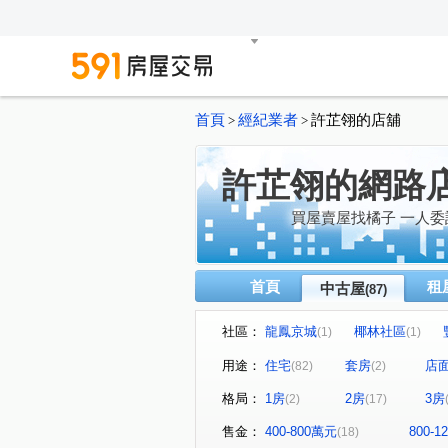
首頁
經紀業者
許芷翎的店舖
>
>
許芷翎的網路
買屋賣屋找橘子 一人委託
首頁
租
中古屋
(87)
社區：
龍鳳京城
椰林社區
(1)
(1)
站前之星
台北東京
(1)
(1)
用途：
住宅
套房
店
(82)
(2)
壯觀大地大樓區
久郡綺寓
(1)
格局：
1房
2房
3房
(2)
(17)
鼎藏富御二期
華登新城峰
(2)
牛津雙星大樓
合雄帝璟
(1)
(1)
售金：
400-800萬元
800-
(18)