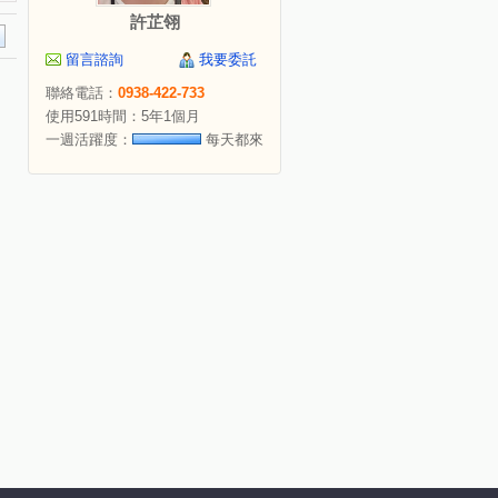
許芷翎
留言諮詢
我要委託
聯絡電話：
0938-422-733
使用591時間：5年1個月
一週活躍度：
每天都來