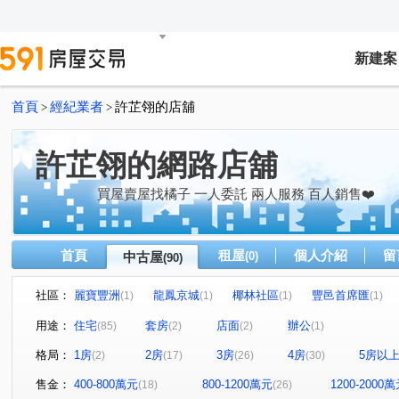
新建案
首頁
經紀業者
許芷翎的店舖
>
>
許芷翎的網路店舖
買屋賣屋找橘子 一人委託 兩人服務 百人銷售❤️
首頁
租屋
個人介紹
留
中古屋
(0)
(90)
社區：
麗寶豐洲
龍鳳京城
椰林社區
豐邑首席匯
(1)
(1)
(1)
(1)
東興學園
站前之星
台北東京
樺龍潮+2
(1)
(1)
(1)
(1)
用途：
住宅
套房
店面
辦公
(85)
(2)
(2)
(1)
鴻築囍苑
壯觀大地大樓區
久郡綺寓
春虹e吉邦
(1)
(1)
(1)
格局：
1房
2房
3房
4房
5房以
(2)
(17)
(26)
(30)
高誠首耀
鼎藏富御二期
華登新城峰-大樓區
連
(1)
(2)
(1)
皇普鉑苑
牛津雙星大樓
合雄帝璟
宏國真愛D
(1)
(1)
(1)
售金：
400-800萬元
800-1200萬元
1200-2000
(18)
(26)