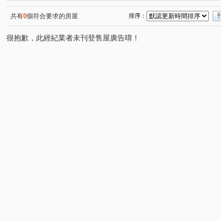
華東映月
鵬程首捷
陸江誠邑
太子天廈
(1)
(1)
(1)
(1)
柏宣VIVA
龍壽庭園
高陞
東方京品
友文
(1)
(1)
(1)
(1)
共有
0
個符合要求的房屋
排序：
台北亞熱帶凱撒區
宸宜進寶
喬崴BNB
大台北
(1)
(1)
(1)
很抱歉，此經紀業者未刊登售屋廣告唷！
和瑞捷星
元邦華府A區
遠雄龍岡
太子國際村
(1)
(1)
(1)
(1
鼎巨La Vie NO.5(透天)
鼎藏帝景
翊業彩虹
百
(1)
(1)
(1)
青之上河
萬寶龍花園別莊
海華國際會館
悅佳
(1)
(1)
(1)
美麗歐洲
白馬豪景二期
湯城世紀大樓區
鼎藏
(1)
(1)
(1)
三興路東勢段
福安一街
吉利二街
中豐路
(1)
(1)
(1)
(1)
中山東路一段
金山三街
中央街
頂好街
(1)
(1)
(1)
(1)
青峰路一段
龍德路
大有路
龍壽街
高鐵
(1)
(1)
(1)
(1)
楊湖路一段
開封街
延平路二段
龍華路
(1)
(1)
(1)
(1)
大同路
中原路二段
南平路二段
華美一路
(1)
(1)
(1)
(1)
豐田一路
溪洲三街
環區西路
新中北路
(1)
(2)
(1)
(1)
四維二路
山東路
大勇三街
成功路
廣豐
(1)
(1)
(1)
(1)
龍南路
青山一街
中正一路
廣泰路
普光
(1)
(1)
(1)
(1)
中山東路三段
豐田三路
吉利六街
湧光路
(2)
(1)
(1)
(2)
中正路
福祥街
文化二路
裕成南路
永泰
(1)
(1)
(1)
(1)
瑞坪路
龍陵路
正光一街
南園二路
幼獅
(1)
(1)
(1)
(1)
後興路一段
復興路
中正三路
日星街
大
(1)
(1)
(1)
(1)