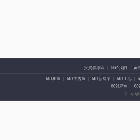
投資者專區
關於我們
廣
591租屋
591中古屋
591新建案
591土地
8891新車
88
Copyrigh