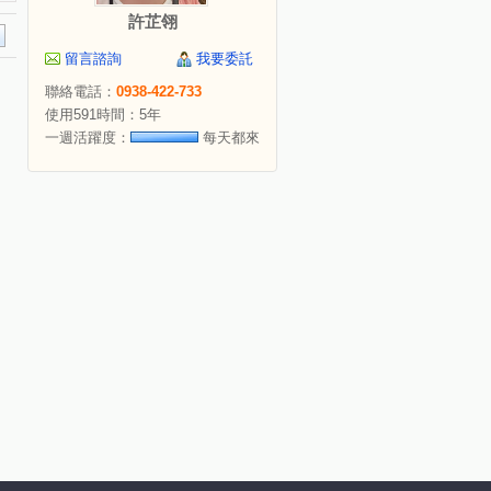
許芷翎
留言諮詢
我要委託
聯絡電話：
0938-422-733
使用591時間：5年
一週活躍度：
每天都來