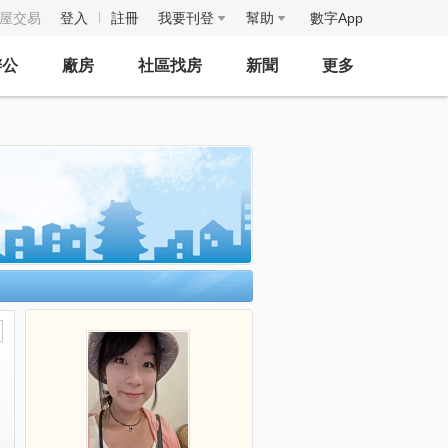
房屋交易
登入
註冊
我要刊登
幫助
數字App
辦公
廠房
社區找房
新聞
更多