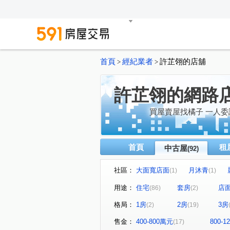
首頁
經紀業者
許芷翎的店舖
>
>
許芷翎的網路
買屋賣屋找橘子 一人委託
首頁
租
中古屋
(92)
社區：
大面寬店面
月沐青
(1)
(1)
豐邑首席匯
中原至尊
(1)
(1)
用途：
住宅
套房
店
(86)
(2)
樺龍潮+2
巢世代
樺
(1)
(1)
格局：
1房
2房
3房
(2)
(19)
久郡綺寓
春虹e吉邦
(1)
(1)
華登新城峰-大樓區
連都
(1)
售金：
400-800萬元
800-
(17)