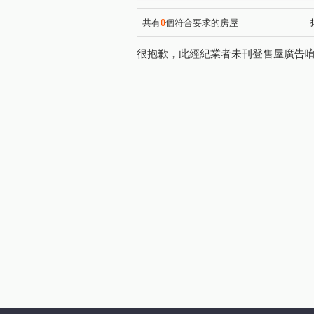
合雄帝璟
宏國真愛D區
(1)
(1)
陸江誠邑
太子天廈
(1)
(1)
共有
0
個符合要求的房屋
東方京品
友文化
台
(1)
(1)
很抱歉，此經紀業者未刊登售屋廣告
大台北國宅
匯東方
(1)
(1)
太子國際村
鼎巨La Vie N
(1)
百老匯宮庭大樓
青之上河
(1)
悅佳．川青
遇明
美
(1)
(1)
大清祥安
鼎藏璞麗二期
(1)
(1)
三興路東勢段
福安一街
(1)
(1)
中山東路一段
金山三街
(1)
(1)
青峰路一段
龍德路
(1)
(1)
楊湖路一段
開封街
(1)
(1)
大同路
中原路二段
(1)
(1)
豐田一路
溪洲三街
(1)
(2)
四維二路
山東路
大
(1)
(1)
龍南路
青山一街
中
(1)
(1)
中山東路三段
豐田三路
(2)
(1)
中正路
福祥街
文化
(1)
(1)
瑞坪路
龍陵路
正光
(1)
(1)