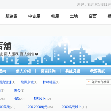
您好，歡迎來到591
新建案
中古屋
租屋
土地
店面
店舖
 兩人服務 百人銷售❤️
屋
個人介紹
留言諮詢
委託見證
我要委託
(0)
麗寶豐洲
龍鳳京城
椰林社區
顯示全部社區
(1)
(1)
(1)
東興學園
站前之星
台北東京
(1)
(1)
(1)
面
辦公
(3)
(1)
昇麗池
鴻築囍苑
壯觀大地大樓區
(1)
(1)
(1)
4房
5房以上
(26)
(29)
(12)
連都大地三期
高誠首耀
鼎藏富御二期
(1)
(1)
(2)
大地一期
皇普鉑苑
牛津雙星大樓
(1)
(1)
(1)
1200萬元
1200-2000萬元
2000萬元以上
(29)
(35)
(11)