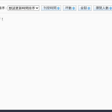
龍大地
華東映月
鵬程首捷
(1)
(1)
(1)
豐田大郡
柏宣VIVA
龍壽庭園
高陞
(1)
(1)
(1)
(1)
刊登時間
坪數
金額
瀏覽人數
排序：
北亞熱帶凱撒區
宸宜進寶
喬崴BNB
(1)
(1)
(1)
唷！
和瑞捷星
元邦華府A區
遠雄龍岡
(1)
(1)
(1)
O.5(透天)
鼎藏帝景
翊業彩虹
(1)
(1)
(1)
萬寶龍花園別莊
海華國際會館
(1)
(1)
(1)
麗歐洲
白馬豪景二期
湯城世紀大樓區
(1)
(1)
(1)
龍宮街
金溪路
建德路
(1)
(1)
(1)
吉利二街
中豐路
中豐路南勢二段
(1)
(1)
(1)
中央街
頂好街
瑞梅街
(1)
(1)
(1)
大有路
龍壽街
高鐵南路五段
(1)
(1)
(1)
延平路二段
龍華路
新光路三段
(1)
(1)
(1)
南平路二段
華美一路
永福路
(1)
(1)
(1)
環區西路
新中北路
榮安十五街
(1)
(1)
(1)
勇三街
成功路
廣豐路
國豐六街
(1)
(1)
(1)
(1)
正一路
廣泰路
普光三街
仁忠街
(1)
(1)
(1)
(1)
吉利六街
湧光路
文中路一段
(1)
(1)
(1)
二路
裕成南路
永泰路
拔子林二路
(1)
(1)
(1)
(1)
一街
南園二路
幼獅路二段
(1)
(1)
(1)