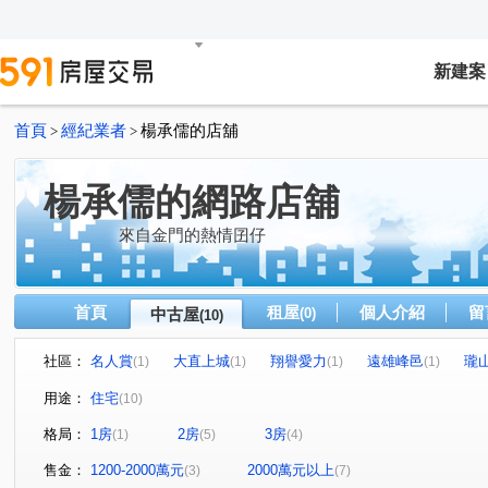
新建案
首頁
經紀業者
楊承儒的店舖
>
>
楊承儒的網路店舖
來自金門的熱情囝仔
首頁
租屋
個人介紹
留
中古屋
(0)
(10)
社區：
名人賞
大直上城
翔譽愛力
遠雄峰邑
瓏
(1)
(1)
(1)
(1)
台北悅桂冠
風範大樓
湖邦貴族
華固華園
(1)
(1)
(1)
(1)
用途：
住宅
(10)
堤頂大道二段
新明路
民權東路六段
園區街
(1)
(1)
(1)
(1)
格局：
1房
2房
3房
(1)
(5)
(4)
大湖山莊街
重陽路
成功路二段
(1)
(1)
(1)
售金：
1200-2000萬元
2000萬元以上
(3)
(7)