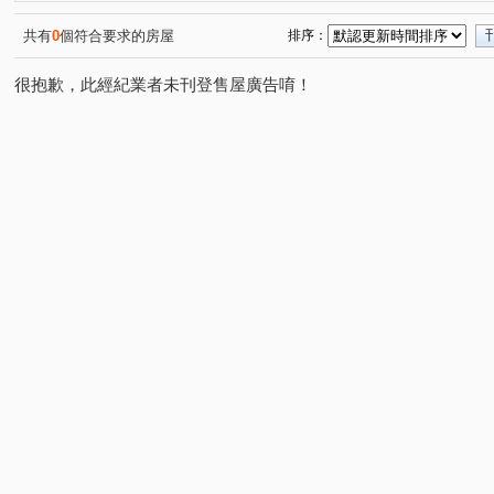
共有
0
個符合要求的房屋
排序：
很抱歉，此經紀業者未刊登售屋廣告唷！