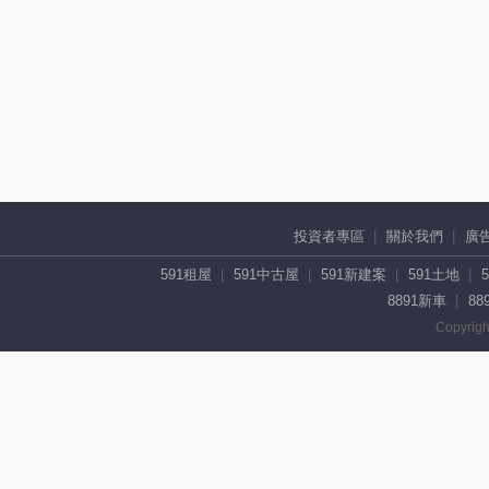
投資者專區
關於我們
廣
591租屋
591中古屋
591新建案
591土地
8891新車
88
Copyrigh