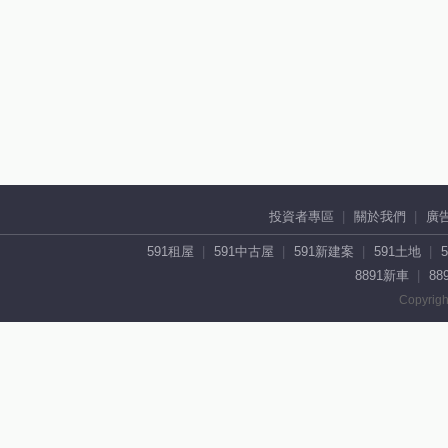
投資者專區
關於我們
廣
591租屋
591中古屋
591新建案
591土地
8891新車
88
Copyrigh