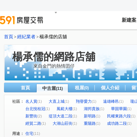
新建案
首頁
經紀業者
楊承儒的店舖
>
>
楊承儒的網路店舖
來自金門的熱情囝仔
首頁
租屋
個人介紹
留
中古屋
(0)
(11)
社區：
名人賞
大直上城
翔譽愛力
遠雄峰邑
瓏
(1)
(1)
(1)
(1)
台北悅桂冠
風範大樓
湖邦貴族
華固華園
(1)
(1)
(1)
(1)
新豐街
堤頂大道二段
新明路
民權東路六段
(2)
(1)
(1)
(1)
經貿二路
大湖山莊街
重陽路
成功路二段
(1)
(1)
(1)
(1)
用途：
住宅
(11)