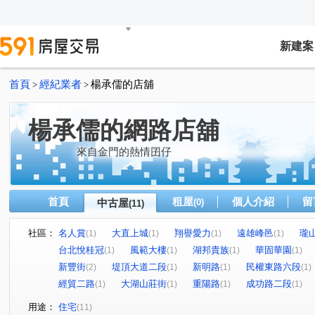
新建案
首頁
經紀業者
楊承儒的店舖
>
>
楊承儒的網路店舖
來自金門的熱情囝仔
首頁
租屋
個人介紹
留
中古屋
(0)
(11)
社區：
名人賞
大直上城
翔譽愛力
遠雄峰邑
瓏
(1)
(1)
(1)
(1)
台北悅桂冠
風範大樓
湖邦貴族
華固華園
(1)
(1)
(1)
(1)
新豐街
堤頂大道二段
新明路
民權東路六段
(2)
(1)
(1)
(1)
經貿二路
大湖山莊街
重陽路
成功路二段
(1)
(1)
(1)
(1)
用途：
住宅
(11)