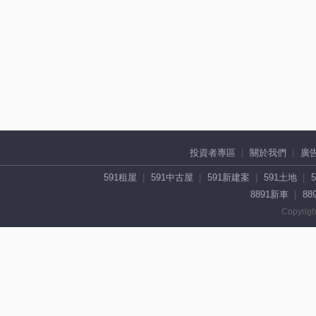
投資者專區
關於我們
廣
591租屋
591中古屋
591新建案
591土地
8891新車
88
Copyrigh