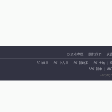
投資者專區
關於我們
廣
591租屋
591中古屋
591新建案
591土地
8891新車
88
Copyrigh