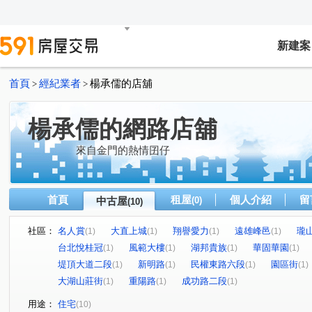
新建案
首頁
經紀業者
楊承儒的店舖
>
>
楊承儒的網路店舖
來自金門的熱情囝仔
首頁
租屋
個人介紹
留
中古屋
(0)
(10)
社區：
名人賞
大直上城
翔譽愛力
遠雄峰邑
瓏
(1)
(1)
(1)
(1)
台北悅桂冠
風範大樓
湖邦貴族
華固華園
(1)
(1)
(1)
(1)
堤頂大道二段
新明路
民權東路六段
園區街
(1)
(1)
(1)
(1)
大湖山莊街
重陽路
成功路二段
(1)
(1)
(1)
用途：
住宅
(10)