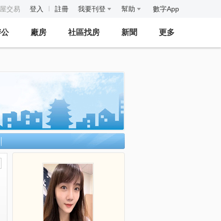
房屋交易
登入
註冊
我要刊登
幫助
數字App
辦公
廠房
社區找房
新聞
更多