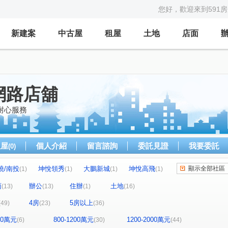
您好，歡迎來到591
新建案
中古屋
租屋
土地
店面
網路店舖
耐心服務
租屋
個人介紹
留言諮詢
委託見證
我要委託
(0)
曉/南投
坤悅領秀
大鵬新城
坤悅高飛
顯示全部社區
(1)
(1)
(1)
(1)
文明公寓
富暘富墅
銓璟大境
(1)
(1)
(1)
面
辦公
住辦
土地
(13)
(13)
(1)
(16)
佳泰大方
台中市西區長春街
)
(1)
(1)
4房
5房以上
(49)
(23)
(36)
親家大無限
國聚花園御所
三采藝術家庭
(1)
(1)
(2)
市政1號院
親家one city
七期博克萊
(1)
(3)
(1)
(2)
800萬元
800-1200萬元
1200-2000萬元
(6)
(30)
(44)