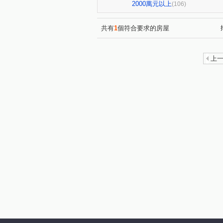
親家雲硯
久樘崇德巴黎
(1)
(1)
2000萬元以上
(106)
元心璽苑
豐邑G TOWER
(1)
(
漢口櫻花捷運大地坪透天
(1)
共有
1
個符合要求的房屋
華爾街企業大樓
匯豐財經
(2)
世紀雲品
通豪禮讚一期
(1)
(2)
上
台中TOP1環球經貿中心
(2)
聯聚方庭大廈
興大學府城
(2)
臺中市大福新城
(1)
聯聚泰和
華爾街資訊大樓
家來獵富
(1)
鄉林帝堡
中清路
i
(1)
(1)
昌祐大智然
中港晶華大樓
(1)
上石北二巷13號華廈
北屯
(1)
通豪帝國
美來住商大樓
(1)
(1)
穩定收租店套
元亨利貞
(1)
(1)
中清國宅
捷運松竹站免40
(1)
蔚藍海18
晴綻花園
(1)
(1)
櫻花昕光之櫻
巴塞隆納
(1)
(1)
永聚芳鄰
惠宇人本新觀
(1)
(1)
山水竹苑
惠宇文化願景
(1)
(1)