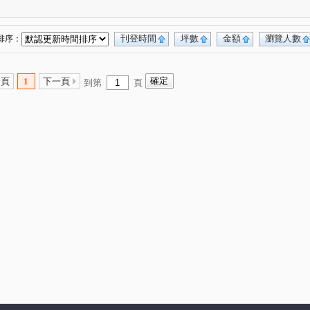
元鈞坐忘山
美冠天下
昌平榮景
(1)
(1)
(1)
富宇世界之匯
中港世紀紅CD棟
1)
(2)
(1)
文華匯
磐鈺雲華
左岸高第
麗園道
(1)
(2)
(1)
(4)
刊登時間
坪數
金額
瀏覽人數
排序：
廣場
長億儷舍
台中市北屯區祥順十街
(1)
(1)
(1)
親家愛敦閣
龍寶心臻邸
(2)
(1)
一頁
1
下一頁
到第
頁
惠宇觀市政
聯聚怡和大廈
情定水蓮十期
(1)
(1)
(1)
泰晤士商務名門
昌祐品觀
(1)
(1)
(1)
總統閣廈
美麗殿大廈
(1)
(1)
(2)
座
台中TOP1環球經貿中心
我愛龍邦大樓
(1)
(2)
(1)
時尚
瑞聯天地D區
國際莊園
(1)
(1)
(1)
衛道透套
惠宇豐閣
群健健康大樓
(2)
(1)
(2)
(1)
路
世華金融大樓
世紀花園大廈
(1)
(1)
(1)
三采企業
皇城園邸
精銳SKY ONE
(1)
(1)
(1)
寶輝THE SPRINGS
精銳海德一號
(1)
(1)
0萬公寓
博識
夢想特區
鳳翔樓
(1)
(1)
(1)
(1)
忠仁街104號華廈
市政LV
大東家南園
(1)
(1)
(1)
卓悅6
國雄仰德大道
畢卡索梅川陽明
(1)
(1)
(1)
城市經典
成功好好
三月花見
(3)
(1)
(1)
國安國宅乙區
市政愛悅
德鑫一璟
(1)
(1)
(1)