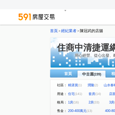
首頁
經紀業者
陳冠武的店舖
>
>
住商中清捷運
用心經營、從心出發、
首頁
中古屋
(199)
社區：
精湛賞
潤隆
山水春
(1)
(2)
勝美術二期雲門登峰
大河
(1)
用途：
住宅
套房
店
(141)
(14)
富宇世界花園
總太2020
(1)
(1
格局：
1房
2房
3房
(16)
(33)
鑫園21世紀
華相上謙
(1)
(1)
NTC國家商貿中心
勝美漾
(2)
售金：
200-400萬元
400-
(13)