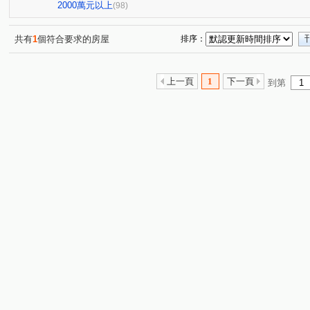
富宇世界之匯
中港世紀紅CD棟
漢口櫻花捷運大地坪
(2)
(1)
2000萬元以上
(98)
磐鈺雲華
左岸高第
麗園道
華爾街企業大樓
(2)
(1)
(4)
(2)
長億儷舍
台中市北屯區祥順十街
世紀雲品
通
(1)
(1)
(1)
共有
1
個符合要求的房屋
排序：
親家愛敦閣
龍寶心臻邸
台中TOP1環球經貿中心
(2)
(1)
(2)
聯聚怡和大廈
情定水蓮十期
聯聚方庭大廈
興
(1)
(1)
(2)
上一頁
1
下一頁
到第
泰晤士商務名門
昌祐品觀
臺中市大福新城
聯
(1)
(1)
(1)
美麗殿大廈
華爾街資訊大樓
家來獵富座
台中
(2)
(1)
(1)
我愛龍邦大樓
鄉林帝堡
中清路
i時尚
瑞
(1)
(1)
(1)
(1)
國際莊園
昌祐大智然
中港晶華大樓
衛道透套
(1)
(1)
(2)
(
群健健康大樓
上石北二巷13號華廈
北屯路
世
(1)
(1)
(1)
世紀花園大廈
通豪帝國
美來住商大樓
三采企
(1)
(1)
(1)
精銳SKY ONE
穩定收租店套
元亨利貞
寶輝TH
(1)
(1)
(1)
精銳海德一號
中清國宅
捷運松竹站免400萬公寓
(1)
(1)
(1)
夢想特區
鳳翔樓
蔚藍海18
晴綻花園
忠
(1)
(1)
(1)
(1)
市政LV
大東家南園
櫻花昕光之櫻
巴塞隆納
(1)
(1)
(1)
(1)
國雄仰德大道
畢卡索梅川陽明
永聚芳鄰
惠宇
(1)
(1)
(1)
城市經典
成功好好
三月花見
山水竹苑
(3)
(1)
(1)
(1)
國安國宅乙區
市政愛悅
德鑫一璟
喬立圓容
(1)
(1)
(1)
(1)
低總價入手水湳黃金地段
通豪千禧
太子臻品
(1)
(1)
(1)