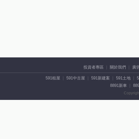
投資者專區
關於我們
廣
591租屋
591中古屋
591新建案
591土地
8891新車
88
Copyrigh