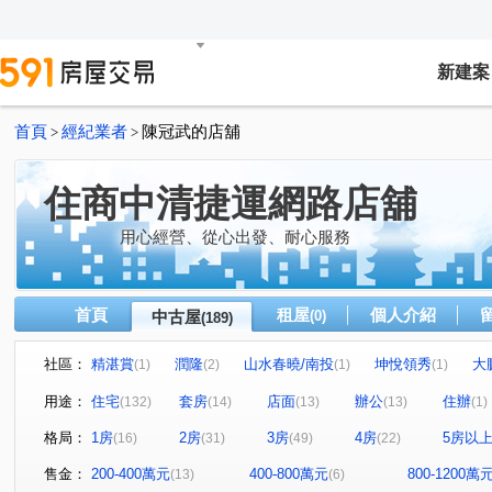
新建案
首頁
經紀業者
陳冠武的店舖
>
>
住商中清捷運網路店舖
用心經營、從心出發、耐心服務
首頁
租屋
個人介紹
中古屋
(0)
(189)
社區：
精湛賞
潤隆
山水春曉/南投
坤悅領秀
大
(1)
(2)
(1)
(1)
佳泰大方
台中市西區長春街
(1)
鑫園21世紀
華相
(1)
(1)
用途：
住宅
套房
店面
辦公
住辦
(132)
(14)
(13)
(13)
(1)
國聚花園御所
三采藝術家庭
NTC國家商貿中心
(1)
(2)
(2)
格局：
1房
2房
3房
4房
5房以
(16)
(31)
(49)
(22)
市政1號院
親家one city
七期博克萊
親家雲硯
(3)
(1)
(2)
(
元鈞坐忘山
美冠天下
昌平榮景
元心璽苑
(1)
(1)
(1)
(1)
售金：
200-400萬元
400-800萬元
800-1200萬
(13)
(6)