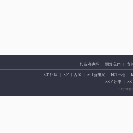
投資者專區
關於我們
廣
591租屋
591中古屋
591新建案
591土地
8891新車
88
Copyrigh