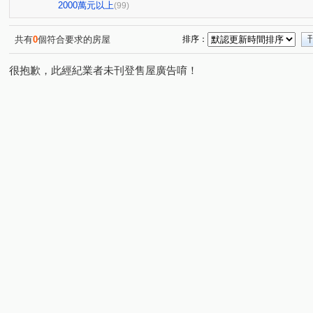
富宇世界之匯
中港世紀紅CD棟
漢口櫻花捷運大地坪
(2)
(1)
2000萬元以上
(99)
磐鈺雲華
左岸高第
麗園道
華爾街企業大樓
(2)
(1)
(4)
(2)
長億儷舍
台中市北屯區祥順十街
世紀雲品
通
(1)
(1)
(1)
共有
0
個符合要求的房屋
排序：
親家愛敦閣
龍寶心臻邸
台中TOP1環球經貿中心
(2)
(1)
(2)
很抱歉，此經紀業者未刊登售屋廣告唷！
聯聚怡和大廈
情定水蓮十期
聯聚方庭大廈
興
(1)
(1)
(2)
泰晤士商務名門
昌祐品觀
臺中市大福新城
聯
(1)
(1)
(1)
美麗殿大廈
華爾街資訊大樓
家來獵富座
台中
(2)
(1)
(1)
我愛龍邦大樓
鄉林帝堡
中清路
i時尚
瑞
(1)
(1)
(1)
(1)
國際莊園
昌祐大智然
中港晶華大樓
衛道透套
(1)
(1)
(2)
(
群健健康大樓
上石北二巷13號華廈
北屯路
世
(1)
(1)
(1)
世紀花園大廈
通豪帝國
美來住商大樓
三采企
(1)
(1)
(1)
精銳SKY ONE
穩定收租店套
元亨利貞
寶輝TH
(1)
(1)
(1)
精銳海德一號
中清國宅
捷運松竹站免400萬公寓
(1)
(1)
(1)
夢想特區
鳳翔樓
蔚藍海18
晴綻花園
忠
(1)
(1)
(1)
(1)
市政LV
大東家南園
櫻花昕光之櫻
巴塞隆納
(1)
(1)
(1)
(1)
國雄仰德大道
畢卡索梅川陽明
永聚芳鄰
惠宇
(1)
(1)
(1)
城市經典
成功好好
三月花見
山水竹苑
(3)
(1)
(1)
(1)
國安國宅乙區
市政愛悅
德鑫一璟
喬立圓容
(1)
(1)
(1)
(1)
低總價入手水湳黃金地段
通豪千禧
太子臻品
(1)
(1)
(1)