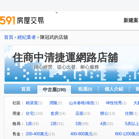
新建案
首頁
經紀業者
陳冠武的店舖
>
>
住商中清捷運網路店舖
用心經營、從心出發、耐心服務
首頁
租屋
個人介紹
中古屋
(0)
(190)
社區：
精湛賞
潤隆
山水春曉/南投
坤悅領秀
大
(1)
(2)
(1)
(1)
佳泰大方
台中市西區長春街
鑫園21世紀
華相
(1)
(1)
(1)
用途：
住宅
套房
店面
辦公
住辦
(132)
(14)
(13)
(13)
(1)
國聚花園御所
三采藝術家庭
NTC國家商貿中心
(1)
(2)
(2)
格局：
1房
2房
3房
4房
5房以
(16)
(31)
(49)
(22)
市政1號院
親家one city
七期博克萊
親家雲硯
(3)
(1)
(2)
(
元鈞坐忘山
美冠天下
昌平榮景
元心璽苑
(1)
(1)
(1)
(1)
售金：
200-400萬元
400-800萬元
800-1200萬
(13)
(6)