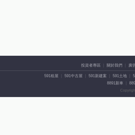
投資者專區
關於我們
廣
591租屋
591中古屋
591新建案
591土地
8891新車
88
Copyrigh