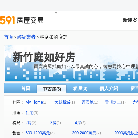
新建案
首頁
經紀業者
林庭如的店舖
>
>
新竹庭如好房
買賣房屋找庭如～以最真誠的心，替您尋找心中理
首頁
租屋
個人介紹
留
中古屋
(0)
(5)
社區：
My Home
大鵬新城
經國艷
青川之上
光
(1)
(1)
(1)
(1)
金陵路二段
經國路二段
興隆路一段
(1)
(1)
(1)
用途：
住宅
(5)
格局：
2房
3房
4房
(2)
(1)
(2)
售金：
800-1200萬元
1200-2000萬元
2000萬元以
(2)
(2)