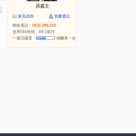
洪嘉文
留言諮詢
我要委託
聯絡電話：
0932-298-210
使用591時間：4年1個月
一週活躍度：
偶爾來一次