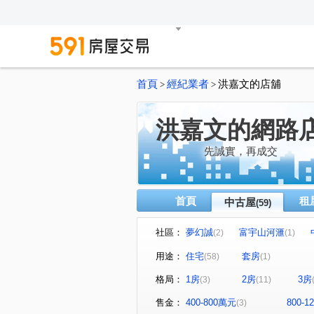
首頁
經紀業者
洪嘉文的店舖
>
>
洪嘉文的網路
先誠實，再成交
首頁
租
中古屋
(59)
社區：
夢幻誠
富宇山河滙
(2)
(1)
太子四季
糖安居
登
(4)
(1)
用途：
住宅
套房
(58)
(1)
寓上福星
佳茂中山會館
(1)
(1)
格局：
1房
2房
3房
(3)
(11)
麗頓大廈
時光織錦
(1)
(1)
亞昕一緻
中港首璽
(1)
(1)
售金：
400-800萬元
800-
(3)