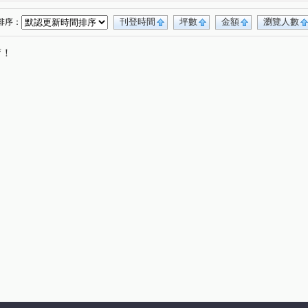
德鑫博爵
比佛利山莊
森林公園壹號
(1)
(1)
(1)
富宇世界花園
水美捷堡
生命之泉
(1)
(1)
(1)
刊登時間
坪數
金額
瀏覽人數
排序：
久樘花園童畫
合揚馥筑
春上村樹
(1)
(1)
(1)
唷！
大松花漾
福華臻邸
國聚之赫
(1)
(1)
(1)
富宇沐曦
高鐵路二段
建和路二段
(1)
(2)
(1)
山三街
台灣大道四段
西屯路三段
(1)
(5)
(1)
南社二街
工業區一路
上墩路
(1)
(1)
(1)
益昌五街
中清路五段
皇城街
(1)
(1)
(1)
路
和平新路
神林南路
河北一街
(1)
(1)
(1)
(1)
平等二街
永和路
軍榮五街
福科路
(1)
(1)
(1)
(1)
榮北路
文化南路
建功路
(1)
(1)
(1)
建國南路一段
福雅路
大林路
(1)
(1)
(1)
十五街
成功路
東海街
松園三路
(1)
(1)
(1)
(1)
吉祥二街
福順路
大昌街
敦富六街
(1)
(1)
(1)
(1)