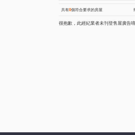
齊營春曉
澄石見真
(1)
(1)
微笑世界
荃心茵悅墅
(1)
(1)
共有
0
個符合要求的房屋
我家天廈
喬家大院
(1)
(1)
很抱歉，此經紀業者未刊登售屋廣告
鋐大麗緻
時代海德大廈
(1)
(1)
登陽城之華
國聚之見
(1)
(1)
永安一巷
洲際路
文
(1)
(1)
敦富路
黎明路二段
(1)
(1)
中山路一段
西屯路二段
(1)
(1)
北興街
興進路
民權
(1)
(1)
保成五街
寶山東二街
(1)
(1)
忠明南路
一心街
三
(1)
(1)
旱溪西路二段
安和路
(1)
(2)
彰南路
正義路
福中
(1)
(1)
經貿九路
福田一街
(1)
(1)
忠勇路
瀋陽路一段
(1)
(1)