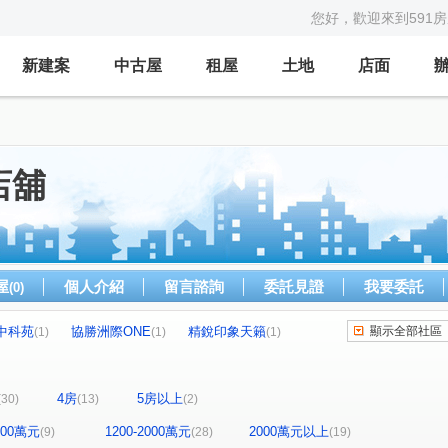
您好，歡迎來到591
新建案
中古屋
租屋
土地
店面
店舖
屋
個人介紹
留言諮詢
委託見證
我要委託
(0)
中科苑
協勝洲際ONE
精銳印象天籟
顯示全部社區
(1)
(1)
(1)
陽林映道
鉅陞國際 V市政
十全御景
(1)
(1)
(1)
熊貓大觀園
侑信千鳥格
皇城帝寶
(1)
(1)
(1)
4房
5房以上
(30)
(13)
(2)
科博之星
保辰天晴
中國城景上景
(1)
(1)
(1)
綠光計畫NO.5步青雲
勝美市一期
海銘寬玉
(1)
(1)
(1)
1200萬元
1200-2000萬元
2000萬元以上
(9)
(28)
(19)