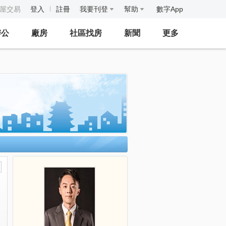
房屋交易
登入
註冊
我要刊登
幫助
數字App
辦公
廠房
社區找房
新聞
更多