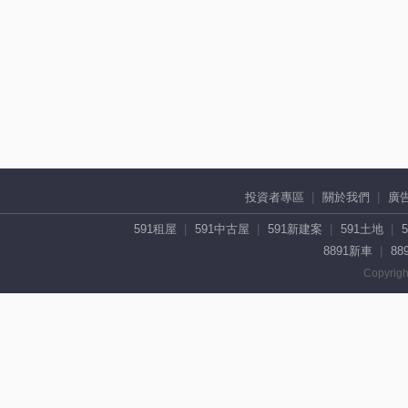
投資者專區
關於我們
廣
591租屋
591中古屋
591新建案
591土地
8891新車
88
Copyrigh