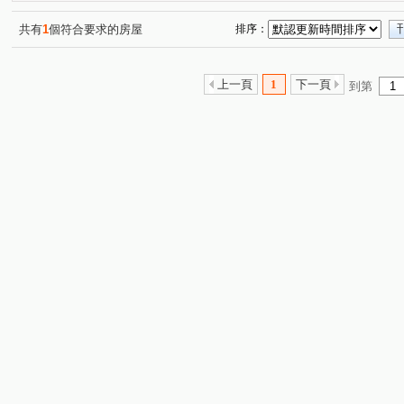
齊營春曉
澄石見真
德鑫博爵
比佛利山莊
(1)
(1)
(1)
(1)
微笑世界
荃心茵悅墅
富宇世界花園
水美捷堡
(1)
(1)
(1)
(
共有
1
個符合要求的房屋
排序：
我家天廈
(1)
喬家大院
久樘花園童畫
合揚馥筑
(1)
(1)
(1)
鋐大麗緻
時代海德大廈
大松花漾
福華臻邸
(1)
(1)
(1)
(1)
上一頁
1
下一頁
到第
登陽城之華
國聚之見
富宇沐曦
高鐵路二段
(1)
(1)
(1)
(2)
永安一巷
洲際路
文山三街
台灣大道四段
(1)
(1)
(1)
(5)
敦富路
黎明路二段
南社二街
工業區一路
(1)
(1)
(1)
(1)
中山路一段
西屯路二段
益昌五街
中清路五段
(1)
(1)
(1)
(
北興街
興進路
民權路
和平新路
神林南
(1)
(1)
(1)
(1)
保成五街
寶山東二街
平等二街
永和路
(1)
(1)
(1)
(1)
忠明南路
一心街
三榮北路
文化南路
建
(1)
(1)
(1)
(1)
旱溪西路二段
安和路
建國南路一段
福雅路
(1)
(2)
(1)
(1)
彰南路
正義路
福中十五街
成功路
東海
(1)
(1)
(1)
(1)
經貿九路
福田一街
吉祥二街
福順路
大
(1)
(1)
(1)
(1)
忠勇路
瀋陽路一段
(1)
(1)