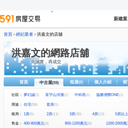
新建案
首頁
經紀業者
洪嘉文的店舖
>
>
洪嘉文的網路店舖
先誠實，再成交
首頁
租屋
個人介紹
留
中古屋
(0)
(59)
社區：
夢幻誠
富宇山河滙
中科苑
協勝洲際ONE
(2)
(1)
(1)
(1)
太子四季
糖安居
登陽林映道
鉅陞國際 V市政
(4)
(1)
(1)
(
用途：
住宅
套房
(58)
(1)
寓上福星
佳茂中山會館
熊貓大觀園
侑信千鳥
(1)
(1)
(1)
格局：
1房
2房
3房
4房
5房以
(3)
(11)
(30)
(13)
麗頓大廈
時光織錦
科博之星
保辰天晴
(1)
(1)
(1)
(1)
亞昕一緻
中港首璽
綠光計畫NO.5步青雲
勝美
(1)
(1)
(1)
售金：
400-800萬元
800-1200萬元
1200-2000
(3)
(9)