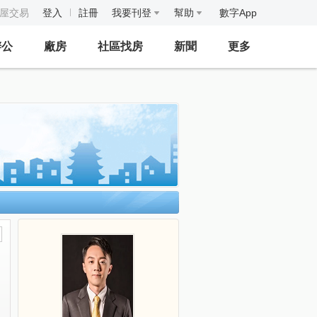
房屋交易
登入
註冊
我要刊登
幫助
數字App
辦公
廠房
社區找房
新聞
更多