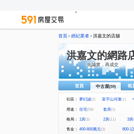
首頁
經紀業者
洪嘉文的店舖
>
>
洪嘉文的網路
先誠實，再成交
首頁
租
中古屋
(59)
社區：
夢幻誠
富宇山河滙
(2)
(1)
太子四季
糖安居
登
(4)
(1)
用途：
住宅
套房
(58)
(1)
寓上福星
佳茂中山會館
(1)
(1)
格局：
1房
2房
3房
(3)
(11)
麗頓大廈
時光織錦
(1)
(1)
亞昕一緻
中港首璽
(1)
(1)
售金：
400-800萬元
800-
(3)