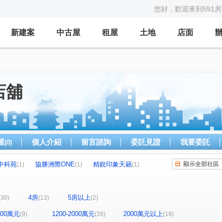
您好，歡迎來到591
新建案
中古屋
租屋
土地
店面
店舖
屋
個人介紹
留言諮詢
委託見證
我要委託
(0)
中科苑
協勝洲際ONE
精銳印象天籟
顯示全部社區
(1)
(1)
(1)
陽林映道
鉅陞國際 V市政
十全御景
(1)
(1)
(1)
熊貓大觀園
侑信千鳥格
皇城帝寶
(1)
(1)
(1)
4房
5房以上
(30)
(13)
(2)
科博之星
保辰天晴
中國城景上景
(1)
(1)
(1)
綠光計畫NO.5步青雲
勝美市一期
海銘寬玉
(1)
(1)
(1)
1200萬元
1200-2000萬元
2000萬元以上
(9)
(28)
(19)