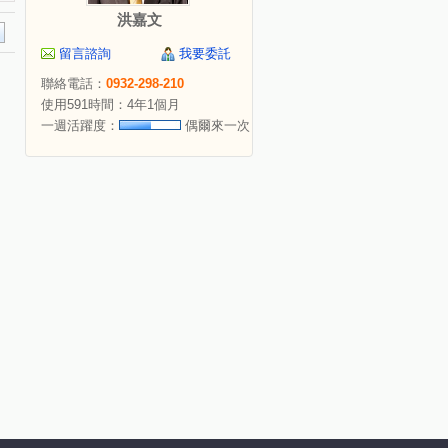
洪嘉文
留言諮詢
我要委託
聯絡電話：
0932-298-210
使用591時間：4年1個月
一週活躍度：
偶爾來一次