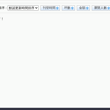
德鑫博爵
比佛利山莊
森林公園壹號
(1)
(1)
(1)
富宇世界花園
水美捷堡
生命之泉
(1)
(1)
(1)
刊登時間
坪數
金額
瀏覽人數
排序：
久樘花園童畫
合揚馥筑
春上村樹
(1)
(1)
(1)
唷！
大松花漾
福華臻邸
國聚之赫
(1)
(1)
(1)
富宇沐曦
高鐵路二段
建和路二段
(1)
(2)
(1)
山三街
台灣大道四段
西屯路三段
(1)
(5)
(1)
南社二街
工業區一路
上墩路
(1)
(1)
(1)
益昌五街
中清路五段
皇城街
(1)
(1)
(1)
路
和平新路
神林南路
河北一街
(1)
(1)
(1)
(1)
平等二街
永和路
軍榮五街
福科路
(1)
(1)
(1)
(1)
榮北路
文化南路
建功路
(1)
(1)
(1)
建國南路一段
福雅路
大林路
(1)
(1)
(1)
十五街
成功路
東海街
松園三路
(1)
(1)
(1)
(1)
吉祥二街
福順路
大昌街
敦富六街
(1)
(1)
(1)
(1)