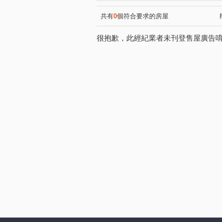
齊營春曉
澄石見真
(1)
(1)
微笑世界
荃心茵悅墅
(1)
(1)
共有
0
個符合要求的房屋
我家天廈
喬家大院
(1)
(1)
很抱歉，此經紀業者未刊登售屋廣告
鋐大麗緻
時代海德大廈
(1)
(1)
登陽城之華
國聚之見
(1)
(1)
永安一巷
洲際路
文
(1)
(1)
敦富路
黎明路二段
(1)
(1)
中山路一段
西屯路二段
(1)
(1)
北興街
興進路
民權
(1)
(1)
保成五街
寶山東二街
(1)
(1)
忠明南路
一心街
三
(1)
(1)
旱溪西路二段
安和路
(1)
(2)
彰南路
正義路
福中
(1)
(1)
經貿九路
福田一街
(1)
(1)
忠勇路
瀋陽路一段
(1)
(1)