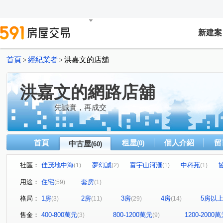
新建案
首頁
經紀業者
洪嘉文的店舖
>
>
洪嘉文的網路店舖
先誠實，再成交
首頁
租屋
個人介紹
留
中古屋
(0)
(60)
社區：
佳茂地中海
夢幻誠
富宇山河滙
中科苑
(1)
(2)
(1)
(1)
精銳印象天籟
太子四季
糖安居
登陽林映道
(1)
(4)
(1)
(1)
用途：
住宅
套房
(59)
(1)
十全御景
寓上福星
佳茂中山會館
熊貓大觀園
(1)
(1)
(1)
(
格局：
1房
2房
3房
4房
5房以
(3)
(11)
(29)
(14)
皇城帝寶
麗頓大廈
時光織錦
科博之星
(1)
(1)
(1)
(1)
中國城景上景
亞昕一緻
中港首璽
綠光計畫NO
(1)
(1)
(1)
售金：
400-800萬元
800-1200萬元
1200-2000
(3)
(9)