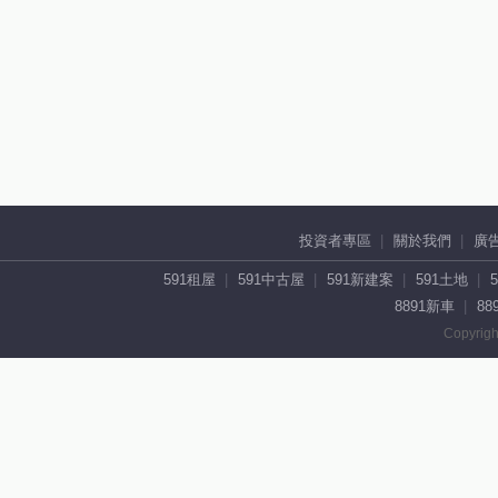
投資者專區
關於我們
廣
591租屋
591中古屋
591新建案
591土地
8891新車
88
Copyrigh