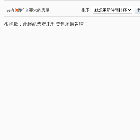
勝美市一期
海銘寬玉
齊營春曉
澄石見真
(1)
(1)
(1)
(1)
比佛利山莊
森林公園壹號
微笑世界
荃心茵悅
(1)
(1)
(1)
共有
0
個符合要求的房屋
排序：
水美捷堡
生命之泉
我家天廈
喬家大院
(1)
(1)
(1)
(1)
很抱歉，此經紀業者未刊登售屋廣告唷！
合揚馥筑
春上村樹
鋐大麗緻
時代海德大廈
(1)
(1)
(1)
(1)
福華臻邸
國聚之赫
登陽城之華
國聚之見
(1)
(1)
(1)
(1)
青海路二段
高鐵路二段
建和路二段
永安一巷
(1)
(2)
(1)
(
文山三街
台灣大道四段
西屯路三段
敦富路
(1)
(5)
(1)
(1)
南社二街
工業區一路
上墩路
中山路一段
(1)
(1)
(1)
(1)
益昌五街
中清路五段
皇城街
北興街
興
(1)
(1)
(1)
(1)
和平新路
神林南路
河北一街
保成五街
(1)
(1)
(1)
(1)
平等二街
永和路
軍榮五街
福科路
忠明
(1)
(1)
(1)
(1)
三榮北路
文化南路
建功路
旱溪西路二段
(1)
(1)
(1)
(1)
建國南路一段
福雅路
大林路
彰南路
正
(1)
(1)
(1)
(1)
成功路
東海街
松園三路
經貿九路
福田
(1)
(1)
(1)
(1)
福順路
大昌街
敦富六街
忠勇路
瀋陽路
(1)
(1)
(1)
(1)