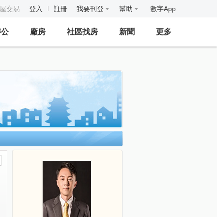
房屋交易
登入
註冊
我要刊登
幫助
數字App
辦公
廠房
社區找房
新聞
更多