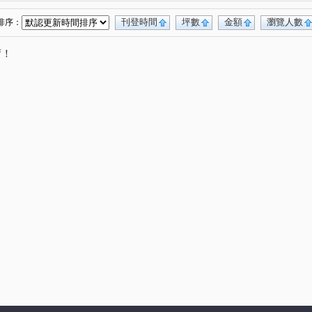
齊營春曉
澄石見真
德鑫博爵
(1)
(1)
(1)
微笑世界
荃心茵悅墅
富宇世界花園
(1)
(1)
(1)
(1)
刊登時間
坪數
金額
瀏覽人數
排序：
我家天廈
喬家大院
久樘花園童畫
(1)
(1)
(1)
唷！
鋐大麗緻
時代海德大廈
大松花漾
(1)
(1)
(1)
登陽城之華
國聚之見
富宇沐曦
(1)
(1)
(1)
建和路二段
永安一巷
洲際路
(1)
(1)
(1)
西屯路三段
敦富路
黎明路二段
(1)
(1)
(1)
上墩路
中山路一段
西屯路二段
(1)
(1)
(1)
皇城街
北興街
興進路
民權路
(1)
(1)
(1)
(1)
河北一街
保成五街
寶山東二街
(1)
(1)
(1)
榮五街
福科路
忠明南路
一心街
(1)
(1)
(1)
(1)
建功路
旱溪西路二段
安和路
(1)
(1)
(2)
大林路
彰南路
正義路
福中十五街
(1)
(1)
(1)
(1)
三路
經貿九路
福田一街
吉祥二街
(1)
(1)
(1)
(1)
六街
忠勇路
瀋陽路一段
(1)
(1)
(1)