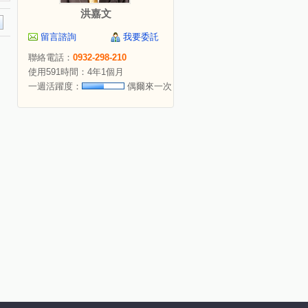
洪嘉文
留言諮詢
我要委託
聯絡電話：
0932-298-210
使用591時間：4年1個月
一週活躍度：
偶爾來一次