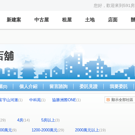
您好，歡迎來到591
新建案
中古屋
租屋
土地
店面
店舖
屋
個人介紹
留言諮詢
委託見證
我要委託
(0)
富宇山河滙
中科苑
協勝洲際ONE
顯示全部社區
(1)
(1)
(1)
糖安居
登陽林映道
鉅陞國際 V市政
(1)
(1)
(1)
佳茂中山會館
熊貓大觀園
侑信千鳥格
(1)
(1)
(1)
4房
5房以上
(29)
(14)
(3)
時光織錦
科博之星
保辰天晴
(1)
(1)
(1)
中港首璽
綠光計畫NO.5步青雲
(1)
(1)
1200萬元
1200-2000萬元
2000萬元以上
(9)
(29)
(19)