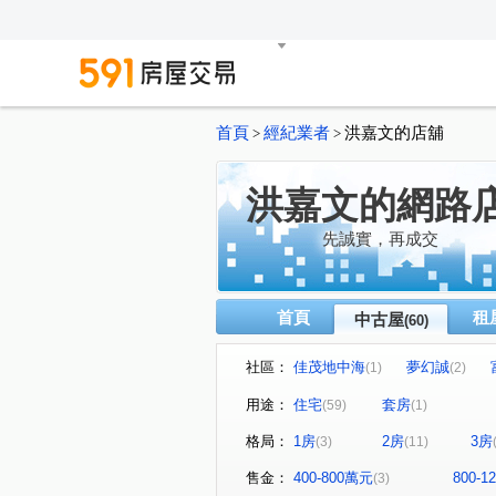
首頁
經紀業者
洪嘉文的店舖
>
>
洪嘉文的網路
先誠實，再成交
首頁
租
中古屋
(60)
社區：
佳茂地中海
夢幻誠
(1)
(2)
精銳印象天籟
太子四季
(1)
(4)
用途：
住宅
套房
(59)
(1)
十全御景
寓上福星
(1)
(1)
格局：
1房
2房
3房
(3)
(11)
皇城帝寶
麗頓大廈
(1)
(1)
中國城景上景
亞昕一緻
(1)
(1)
售金：
400-800萬元
800-
(3)