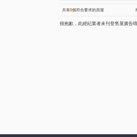
勝美市一期
海銘寬玉
(1)
(1)
比佛利山莊
森林公園壹號
(1)
共有
0
個符合要求的房屋
水美捷堡
生命之泉
(1)
(1)
很抱歉，此經紀業者未刊登售屋廣告
合揚馥筑
春上村樹
(1)
(1)
福華臻邸
國聚之赫
(1)
(1)
青海路二段
高鐵路二段
(1)
(2)
文山三街
台灣大道四段
(1)
(5)
南社二街
工業區一路
(1)
(1)
益昌五街
中清路五段
(1)
(1)
和平新路
神林南路
(1)
(1)
平等二街
永和路
軍
(1)
(1)
三榮北路
文化南路
(1)
(1)
建國南路一段
福雅路
(1)
(1)
成功路
東海街
松園
(1)
(1)
福順路
大昌街
敦富
(1)
(1)