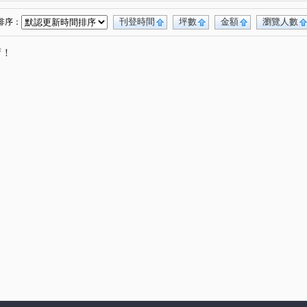
德鑫博爵
比佛利山莊
森林公園壹號
(1)
(1)
(1)
富宇世界花園
水美捷堡
生命之泉
(1)
(1)
(1)
刊登時間
坪數
金額
瀏覽人數
排序：
久樘花園童畫
合揚馥筑
春上村樹
(1)
(1)
(1)
唷！
大松花漾
福華臻邸
國聚之赫
(1)
(1)
(1)
富宇沐曦
高鐵路二段
建和路二段
(1)
(2)
(1)
山三街
台灣大道四段
西屯路三段
(1)
(5)
(1)
南社二街
工業區一路
上墩路
(1)
(1)
(1)
益昌五街
中清路五段
皇城街
(1)
(1)
(1)
路
和平新路
神林南路
河北一街
(1)
(1)
(1)
(1)
平等二街
永和路
軍榮五街
福科路
(1)
(1)
(1)
(1)
榮北路
文化南路
建功路
(1)
(1)
(1)
建國南路一段
福雅路
大林路
(1)
(1)
(1)
十五街
成功路
東海街
松園三路
(1)
(1)
(1)
(1)
吉祥二街
福順路
大昌街
敦富六街
(1)
(1)
(1)
(1)