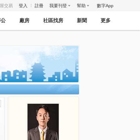
房屋交易
登入
註冊
我要刊登
幫助
數字App
辦公
廠房
社區找房
新聞
更多