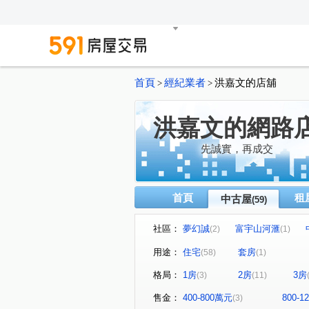
首頁
經紀業者
洪嘉文的店舖
>
>
洪嘉文的網路
先誠實，再成交
首頁
租
中古屋
(59)
社區：
夢幻誠
富宇山河滙
(2)
(1)
太子四季
糖安居
登
(4)
(1)
用途：
住宅
套房
(58)
(1)
寓上福星
佳茂中山會館
(1)
(1)
格局：
1房
2房
3房
(3)
(11)
麗頓大廈
時光織錦
(1)
(1)
亞昕一緻
中港首璽
(1)
(1)
售金：
400-800萬元
800-
(3)