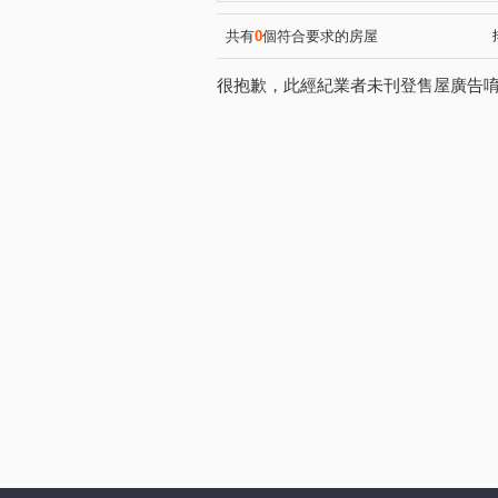
齊營春曉
澄石見真
(1)
(1)
微笑世界
荃心茵悅墅
(1)
(1)
共有
0
個符合要求的房屋
我家天廈
喬家大院
(1)
(1)
很抱歉，此經紀業者未刊登售屋廣告
鋐大麗緻
時代海德大廈
(1)
(1)
登陽城之華
國聚之見
(1)
(1)
永安一巷
洲際路
文
(1)
(1)
敦富路
黎明路二段
(1)
(1)
中山路一段
西屯路二段
(1)
(1)
北興街
興進路
民權
(1)
(1)
保成五街
寶山東二街
(1)
(1)
忠明南路
一心街
三
(1)
(1)
旱溪西路二段
安和路
(1)
(2)
彰南路
正義路
福中
(1)
(1)
經貿九路
福田一街
(1)
(1)
忠勇路
瀋陽路一段
(1)
(1)