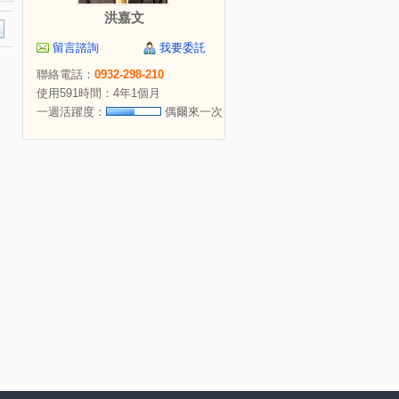
洪嘉文
留言諮詢
我要委託
聯絡電話：
0932-298-210
使用591時間：4年1個月
一週活躍度：
偶爾來一次