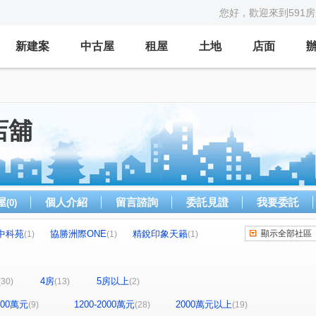
您好，歡迎來到591
新建案
中古屋
租屋
土地
店面
店舖
屋
個人介紹
留言諮詢
委託見證
我要委託
(0)
中科苑
協勝洲際ONE
精銳印象天籟
顯示全部社區
(1)
(1)
(1)
陽林映道
鉅陞國際 V市政
十全御景
(1)
(1)
(1)
熊貓大觀園
侑信千鳥格
皇城帝寶
(1)
(1)
(1)
4房
5房以上
(30)
(13)
(2)
科博之星
保辰天晴
中國城景上景
(1)
(1)
(1)
綠光計畫NO.5步青雲
勝美市一期
海銘寬玉
(1)
(1)
(1)
1200萬元
1200-2000萬元
2000萬元以上
(9)
(28)
(19)