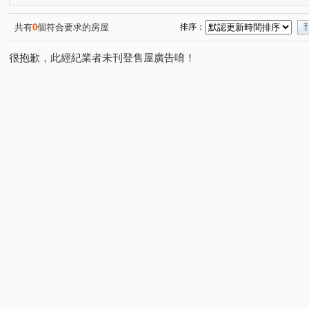
共有
0
個符合要求的房屋
排序：
很抱歉，此經紀業者未刊登售屋廣告唷！