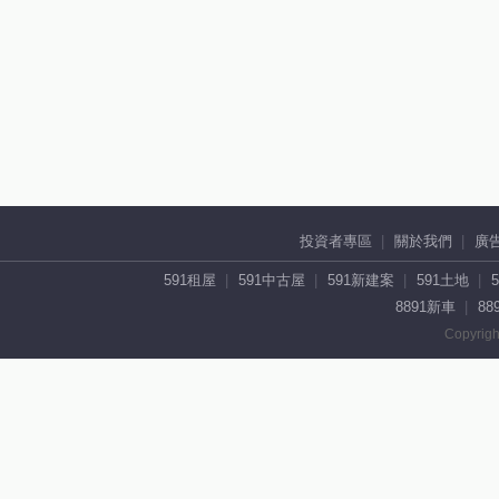
投資者專區
關於我們
廣
591租屋
591中古屋
591新建案
591土地
8891新車
88
Copyrigh