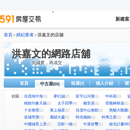
新建案
首頁
經紀業者
洪嘉文的店舖
>
>
洪嘉文的網路店舖
先誠實，再成交
首頁
租屋
個人介紹
留
中古屋
(0)
(60)
社區：
佳茂地中海
夢幻誠
富宇山河滙
中科苑
(1)
(2)
(1)
(1)
精銳印象天籟
太子四季
糖安居
登陽林映道
(1)
(4)
(1)
(1)
十全御景
寓上福星
佳茂中山會館
熊貓大觀園
(1)
(1)
(1)
(
皇城帝寶
麗頓大廈
時光織錦
科博之星
(1)
(1)
(1)
(1)
中國城景上景
亞昕一緻
中港首璽
綠光計畫NO
(1)
(1)
(1)