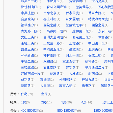
勝美市一期
海銘寬玉
齊營春曉
澄石見真
(1)
(1)
(1)
(1)
比佛利山莊
森林公園壹號
微笑世界
荃心茵悅
(1)
(1)
(1)
水美捷堡
生命之泉
我家天廈
喬家大院
(1)
(1)
(1)
(1)
合揚馥筑
春上村樹
鋐大麗緻
時代海德大廈
(1)
(1)
(1)
(1)
福華臻邸
國聚之赫
登陽城之華
國聚之見
(1)
(1)
(1)
(1)
青海路二段
高鐵路二段
建和路二段
永安一巷
(1)
(2)
(1)
(
文山三街
台灣大道四段
西屯路三段
敦富路
(1)
(5)
(1)
(1)
南社二街
工業區一路
上墩路
中山路一段
(1)
(1)
(1)
(1)
益昌五街
中清路五段
皇城街
北興街
興
(1)
(1)
(1)
(1)
和平新路
神林南路
河北一街
保成五街
(1)
(1)
(1)
(1)
平等二街
永和路
軍榮五街
福科路
忠明
(1)
(1)
(1)
(1)
三榮北路
文化南路
建功路
旱溪西路二段
(1)
(1)
(1)
(1)
建國南路一段
福雅路
大林路
彰南路
正
(1)
(1)
(1)
(1)
成功路
東海街
松園三路
經貿九路
福田
(1)
(1)
(1)
(1)
福順路
大昌街
敦富六街
忠勇路
瀋陽路
(1)
(1)
(1)
(1)
用途：
住宅
套房
(59)
(1)
格局：
1房
2房
3房
4房
5房以
(3)
(11)
(29)
(14)
售金：
400-800萬元
800-1200萬元
1200-2000
(3)
(9)