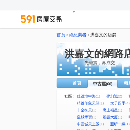
首頁
經紀業者
洪嘉文的店舖
>
>
洪嘉文的網路
先誠實，再成交
首頁
租
中古屋
(60)
社區：
佳茂地中海
夢幻誠
(1)
(2)
精銳印象天籟
太子四季
(1)
(4)
十全御景
寓上福星
(1)
(1)
皇城帝寶
麗頓大廈
(1)
(1)
中國城景上景
亞昕一緻
(1)
(1)