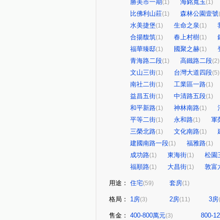
勝美市一期
海銘寬玉
(1)
(1)
比佛利山莊
森林公園壹號
(1)
水美捷堡
生命之泉
(1)
(1)
合揚馥筑
春上村樹
(1)
(1)
福華臻邸
國聚之赫
(1)
(1)
青海路二段
高鐵路二段
(1)
(2)
文山三街
台灣大道四段
(1)
(5)
南社二街
工業區一路
(1)
(1)
益昌五街
中清路五段
(1)
(1)
和平新路
神林南路
(1)
(1)
平等二街
永和路
軍
(1)
(1)
三榮北路
文化南路
(1)
(1)
建國南路一段
福雅路
(1)
(1)
成功路
東海街
松園
(1)
(1)
福順路
大昌街
敦富
(1)
(1)
用途：
住宅
套房
(59)
(1)
格局：
1房
2房
3房
(3)
(11)
售金：
400-800萬元
800-
(3)