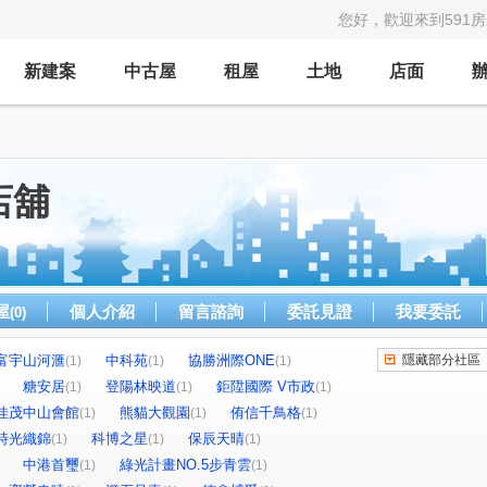
您好，歡迎來到591
新建案
中古屋
租屋
土地
店面
店舖
屋
個人介紹
留言諮詢
委託見證
我要委託
(0)
富宇山河滙
中科苑
協勝洲際ONE
隱藏部分社區
(1)
(1)
(1)
糖安居
登陽林映道
鉅陞國際 V市政
(1)
(1)
(1)
佳茂中山會館
熊貓大觀園
侑信千鳥格
(1)
(1)
(1)
時光織錦
科博之星
保辰天晴
(1)
(1)
(1)
中港首璽
綠光計畫NO.5步青雲
(1)
(1)