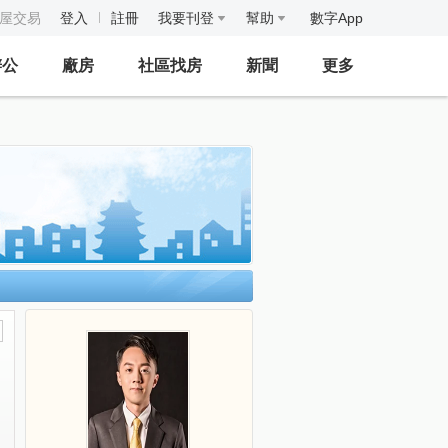
房屋交易
登入
註冊
我要刊登
幫助
數字App
辦公
廠房
社區找房
新聞
更多