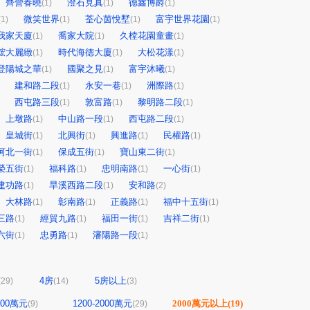
齊營春曉
澄石見真
德鑫博爵
(1)
(1)
(1)
微笑世界
荃心茵悅墅
富宇世界花園
(1)
(1)
(1)
(1)
我家天廈
喬家大院
久樘花園童畫
(1)
(1)
(1)
鋐大麗緻
時代海德大廈
大松花漾
(1)
(1)
(1)
登陽城之華
國聚之見
富宇沐曦
(1)
(1)
(1)
建和路二段
永安一巷
洲際路
(1)
(1)
(1)
西屯路三段
敦富路
黎明路二段
(1)
(1)
(1)
上墩路
中山路一段
西屯路二段
(1)
(1)
(1)
皇城街
北興街
興進路
民權路
(1)
(1)
(1)
(1)
河北一街
保成五街
寶山東二街
(1)
(1)
(1)
榮五街
福科路
忠明南路
一心街
(1)
(1)
(1)
(1)
建功路
旱溪西路二段
安和路
(1)
(1)
(2)
大林路
彰南路
正義路
福中十五街
(1)
(1)
(1)
(1)
三路
經貿九路
福田一街
吉祥二街
(1)
(1)
(1)
(1)
六街
忠勇路
瀋陽路一段
(1)
(1)
(1)
4房
5房以上
(29)
(14)
(3)
1200萬元
1200-2000萬元
2000萬元以上
(19)
(9)
(29)