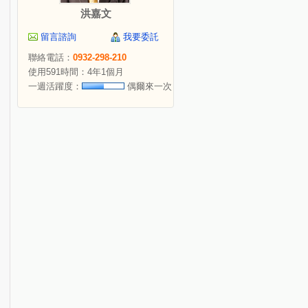
洪嘉文
留言諮詢
我要委託
聯絡電話：
0932-298-210
使用591時間：4年1個月
一週活躍度：
偶爾來一次