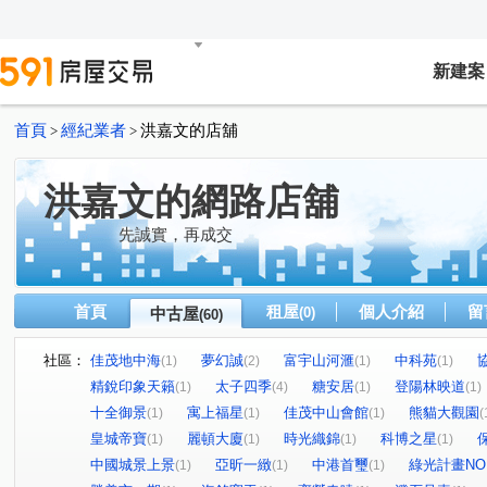
新建案
首頁
經紀業者
洪嘉文的店舖
>
>
洪嘉文的網路店舖
先誠實，再成交
首頁
租屋
個人介紹
留
中古屋
(0)
(60)
社區：
佳茂地中海
夢幻誠
富宇山河滙
中科苑
(1)
(2)
(1)
(1)
精銳印象天籟
太子四季
糖安居
登陽林映道
(1)
(4)
(1)
(1)
十全御景
寓上福星
佳茂中山會館
熊貓大觀園
(1)
(1)
(1)
(
皇城帝寶
麗頓大廈
時光織錦
科博之星
(1)
(1)
(1)
(1)
中國城景上景
亞昕一緻
中港首璽
綠光計畫NO
(1)
(1)
(1)