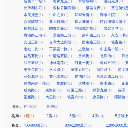
勝美市一期
海銘寬玉
齊營春曉
澄石見真
(1)
(1)
(1)
(1)
比佛利山莊
森林公園壹號
微笑世界
荃心茵悅
(1)
(1)
(1)
水美捷堡
生命之泉
我家天廈
喬家大院
(1)
(1)
(1)
(1)
合揚馥筑
春上村樹
鋐大麗緻
時代海德大廈
(1)
(1)
(1)
(1)
福華臻邸
國聚之赫
登陽城之華
國聚之見
(1)
(1)
(1)
(1)
青海路二段
高鐵路二段
建和路二段
永安一巷
(1)
(2)
(1)
(
文山三街
台灣大道四段
西屯路三段
敦富路
(1)
(5)
(1)
(1)
南社二街
工業區一路
上墩路
中山路一段
(1)
(1)
(1)
(1)
益昌五街
中清路五段
皇城街
北興街
興
(1)
(1)
(1)
(1)
和平新路
神林南路
河北一街
保成五街
(1)
(1)
(1)
(1)
平等二街
永和路
軍榮五街
福科路
忠明
(1)
(1)
(1)
(1)
三榮北路
文化南路
建功路
旱溪西路二段
(1)
(1)
(1)
(1)
建國南路一段
福雅路
大林路
彰南路
正
(1)
(1)
(1)
(1)
成功路
東海街
松園三路
經貿九路
福田
(1)
(1)
(1)
(1)
福順路
大昌街
敦富六街
忠勇路
瀋陽路
(1)
(1)
(1)
(1)
用途：
住宅
套房
(59)
(1)
格局：
1房
(3)
2房
3房
4房
5房以
(11)
(29)
(14)
售金：
400-800萬元
800-1200萬元
1200-2000
(3)
(9)