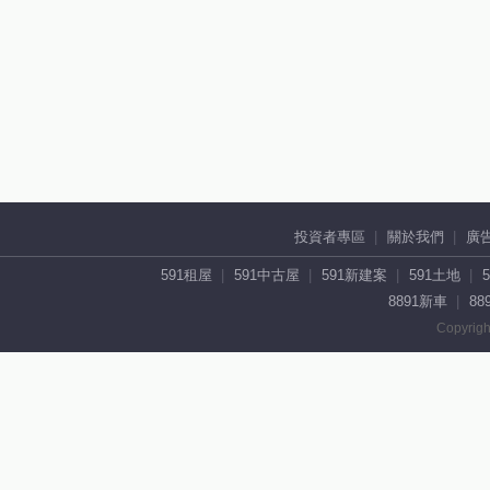
投資者專區
關於我們
廣
591租屋
591中古屋
591新建案
591土地
8891新車
88
Copyrigh