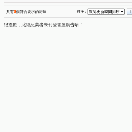
共有
0
個符合要求的房屋
排序：
很抱歉，此經紀業者未刊登售屋廣告唷！