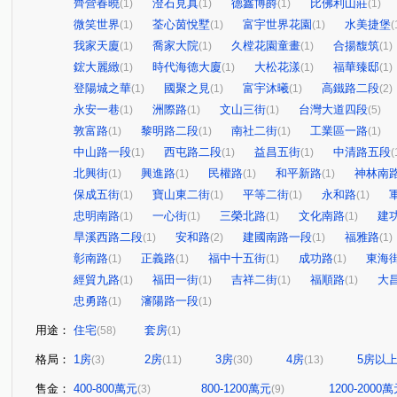
齊營春曉
澄石見真
德鑫博爵
比佛利山莊
(1)
(1)
(1)
(1)
微笑世界
荃心茵悅墅
富宇世界花園
水美捷堡
(1)
(1)
(1)
(
我家天廈
喬家大院
久樘花園童畫
合揚馥筑
(1)
(1)
(1)
(1)
鋐大麗緻
時代海德大廈
大松花漾
福華臻邸
(1)
(1)
(1)
(1)
登陽城之華
國聚之見
富宇沐曦
高鐵路二段
(1)
(1)
(1)
(2)
永安一巷
洲際路
文山三街
台灣大道四段
(1)
(1)
(1)
(5)
敦富路
黎明路二段
南社二街
工業區一路
(1)
(1)
(1)
(1)
中山路一段
西屯路二段
益昌五街
中清路五段
(1)
(1)
(1)
(
北興街
興進路
民權路
和平新路
神林南
(1)
(1)
(1)
(1)
保成五街
寶山東二街
平等二街
永和路
(1)
(1)
(1)
(1)
忠明南路
一心街
三榮北路
文化南路
建
(1)
(1)
(1)
(1)
旱溪西路二段
安和路
建國南路一段
福雅路
(1)
(2)
(1)
(1)
彰南路
正義路
福中十五街
成功路
東海
(1)
(1)
(1)
(1)
經貿九路
福田一街
吉祥二街
福順路
大
(1)
(1)
(1)
(1)
忠勇路
瀋陽路一段
(1)
(1)
用途：
住宅
套房
(58)
(1)
格局：
1房
2房
3房
4房
5房以
(3)
(11)
(30)
(13)
售金：
400-800萬元
800-1200萬元
1200-2000
(3)
(9)