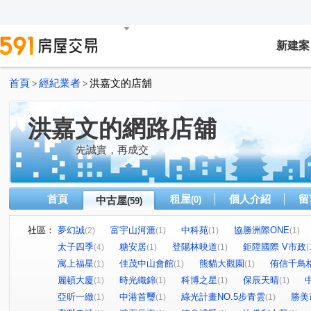
新建案
首頁
經紀業者
洪嘉文的店舖
>
>
洪嘉文的網路店舖
先誠實，再成交
首頁
租屋
個人介紹
留
中古屋
(0)
(59)
社區：
夢幻誠
富宇山河滙
中科苑
協勝洲際ONE
(2)
(1)
(1)
(1)
太子四季
糖安居
登陽林映道
鉅陞國際 V市政
(4)
(1)
(1)
(
寓上福星
佳茂中山會館
熊貓大觀園
侑信千鳥
(1)
(1)
(1)
麗頓大廈
時光織錦
科博之星
保辰天晴
(1)
(1)
(1)
(1)
亞昕一緻
中港首璽
綠光計畫NO.5步青雲
勝美
(1)
(1)
(1)