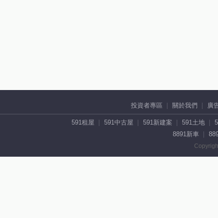
投資者專區
關於我們
廣
591租屋
591中古屋
591新建案
591土地
8891新車
88
Copyrigh