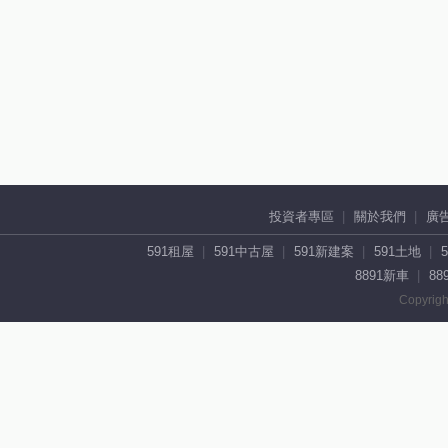
投資者專區
關於我們
廣
591租屋
591中古屋
591新建案
591土地
8891新車
88
Copyrigh