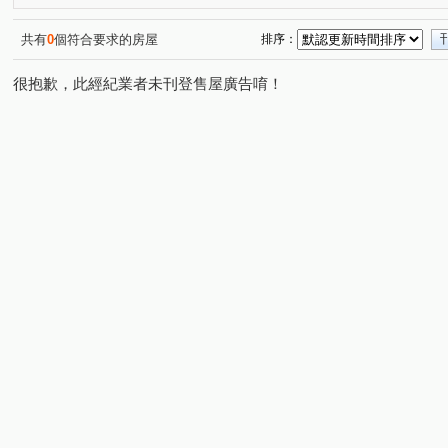
共有
0
個符合要求的房屋
排序：
很抱歉，此經紀業者未刊登售屋廣告唷！