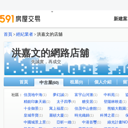
新建案
首頁
經紀業者
洪嘉文的店舖
>
>
洪嘉文的網路店舖
先誠實，再成交
首頁
租屋
個人介紹
留
中古屋
(0)
(60)
社區：
佳茂地中海
夢幻誠
富宇山河滙
中科苑
(1)
(2)
(1)
(1)
精銳印象天籟
太子四季
糖安居
登陽林映道
(1)
(4)
(1)
(1)
十全御景
寓上福星
佳茂中山會館
熊貓大觀園
(1)
(1)
(1)
(
皇城帝寶
麗頓大廈
時光織錦
科博之星
(1)
(1)
(1)
(1)
中國城景上景
亞昕一緻
中港首璽
綠光計畫NO
(1)
(1)
(1)