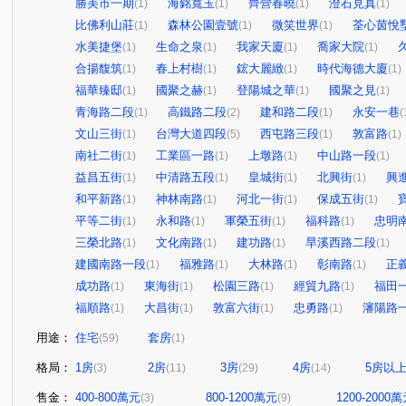
勝美市一期
海銘寬玉
齊營春曉
澄石見真
(1)
(1)
(1)
(1)
比佛利山莊
森林公園壹號
微笑世界
荃心茵悅
(1)
(1)
(1)
水美捷堡
生命之泉
我家天廈
喬家大院
(1)
(1)
(1)
(1)
合揚馥筑
春上村樹
鋐大麗緻
時代海德大廈
(1)
(1)
(1)
(1)
福華臻邸
國聚之赫
登陽城之華
國聚之見
(1)
(1)
(1)
(1)
青海路二段
高鐵路二段
建和路二段
永安一巷
(1)
(2)
(1)
(
文山三街
台灣大道四段
西屯路三段
敦富路
(1)
(5)
(1)
(1)
南社二街
工業區一路
上墩路
中山路一段
(1)
(1)
(1)
(1)
益昌五街
中清路五段
皇城街
北興街
興
(1)
(1)
(1)
(1)
和平新路
神林南路
河北一街
保成五街
(1)
(1)
(1)
(1)
平等二街
永和路
軍榮五街
福科路
忠明
(1)
(1)
(1)
(1)
三榮北路
文化南路
建功路
旱溪西路二段
(1)
(1)
(1)
(1)
建國南路一段
福雅路
大林路
彰南路
正
(1)
(1)
(1)
(1)
成功路
東海街
松園三路
經貿九路
福田
(1)
(1)
(1)
(1)
福順路
大昌街
敦富六街
忠勇路
瀋陽路
(1)
(1)
(1)
(1)
用途：
住宅
套房
(59)
(1)
格局：
1房
2房
3房
4房
5房以
(3)
(11)
(29)
(14)
售金：
400-800萬元
800-1200萬元
1200-2000
(3)
(9)