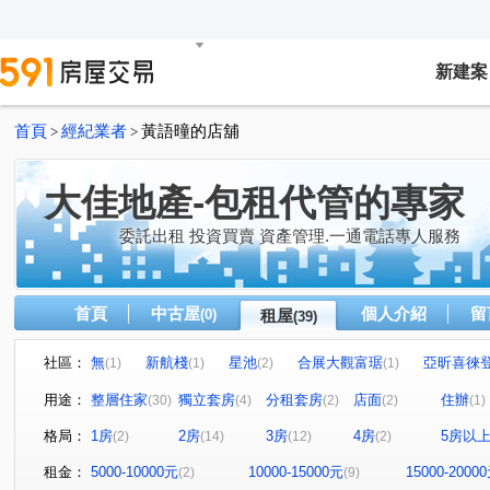
新建案
首頁
經紀業者
黃語曈的店舖
>
>
大佳地產-包租代管的專家
委託出租 投資買賣 資產管理.一通電話專人服務
首頁
中古屋
個人介紹
留
(0)
租屋
(39)
社區：
無
新航棧
星池
合展大觀富琚
亞昕喜徠
(1)
(1)
(2)
(1)
無
音悅琉璃
和境寓見
三本四季
大來賞
(1)
(1)
(2)
(1)
(
用途：
整層住家
獨立套房
分租套房
店面
住辦
(30)
(4)
(2)
(2)
(1)
桃園第一廣場大樓
璟都艾美
摩天金融大樓
街
(1)
(1)
(1)
格局：
1房
2房
3房
4房
5房以
(2)
(14)
(12)
(2)
青川馥
遠雄夏沐
桃園第一廣場二期商業大樓
(1)
(1)
(1)
達曜輕鬆GO
竹城鶴岡
雙享樓
昭揚君喆
(1)
(1)
(1)
(1)
租金：
5000-10000元
10000-15000元
15000-2000
(2)
(9)