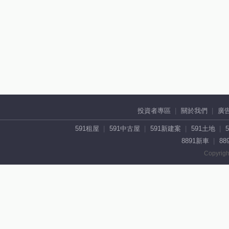
投資者專區
關於我們
廣
591租屋
591中古屋
591新建案
591土地
8891新車
88
Copyrigh