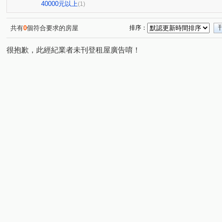
傳佳謙里
蒙馬特花園
無
興業馬可波羅
(1)
(1)
(1)
(1)
40000元以上
(1)
竹城和賞
中興路
大觀路
南福街
六合一
(1)
(1)
(1)
(2)
自立一街
仁德街
春日路
中正三街
莊敬
(1)
(1)
(1)
(1)
共有
0
個符合要求的房屋
排序：
美和路
青田街
富國路三段
中山東路
航
(1)
(1)
(1)
(1)
很抱歉，此經紀業者未刊登租屋廣告唷！
楊湖路四段
海方路
中正一路
日光路
永
(1)
(1)
(1)
(1)
中興街
中埔二街
文化路
大興西路二段
(1)
(1)
(1)
(1)
國際路二段
中華路
中興路
中山路
介壽
(1)
(1)
(1)
(1)
新南路一段
安東街
莊一街
(1)
(1)
(1)