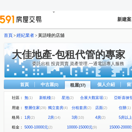
新建案
首頁
經紀業者
黃語曈的店舖
>
>
大佳地產-包租代管的專家
委託出租 投資買賣 資產管理.一通電話專人服務
首頁
中古屋
個人介紹
留
(0)
租屋
(37)
社區：
無
新航棧
星池
合展大觀富琚
亞昕喜徠
(1)
(1)
(2)
(1)
無
音悅琉璃
和境寓見
三本四季
大來賞
(1)
(1)
(2)
(1)
(
用途：
整層住家
獨立套房
分租套房
店面
住辦
(28)
(4)
(2)
(2)
(1)
桃園第一廣場大樓
摩天金融大樓
城中大璽
青
(1)
(1)
(1)
格局：
1房
2房
3房
4房
5房以
(2)
(14)
(10)
(2)
桃園第一廣場二期商業大樓
竹城富士
達曜輕鬆GO
(1)
(1)
(1
雙享樓
昭揚君喆
佳展好市佳
傳佳謙里
(1)
(1)
(1)
(1)
租金：
5000-10000元
10000-15000元
15000-2000
(2)
(9)