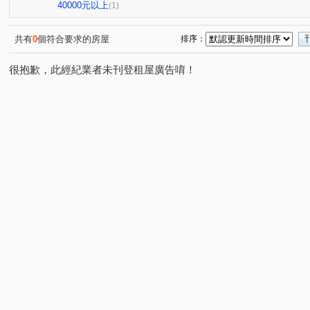
興業馬可波羅
遠東貴族
竹城和賞
中興路
(1)
(1)
(1)
(1)
40000元以上
(1)
六合一街
高鐵北路一段
自立一街
仁德街
(1)
(1)
(1)
(1)
中正三街
莊敬三街
青溪一路
美和路
青
(1)
(2)
(1)
(1)
共有
0
個符合要求的房屋
排序：
中山東路
中正路
楊湖路四段
中正一路
(1)
(1)
(1)
(1)
很抱歉，此經紀業者未刊登租屋廣告唷！
民光東路
中興街
中埔二街
文化路
大興
(1)
(1)
(1)
(1)
萬壽路二段
國際路二段
中華路
中興路
(1)
(1)
(1)
(1)
榮安一街
新南路一段
安東街
莊一街
(1)
(1)
(1)
(1)