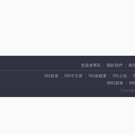
投資者專區
關於我們
廣
591租屋
591中古屋
591新建案
591土地
8891新車
88
Copyrigh