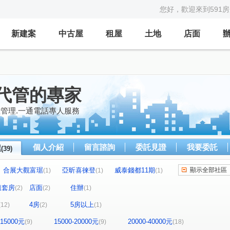
您好，歡迎來到591
新建案
中古屋
租屋
土地
店面
代管的專家
產管理.一通電話專人服務
個人介紹
留言諮詢
委託見證
我要委託
屋
(39)
合展大觀富琚
亞昕喜徠登
威泰錢都11期
顯示全部社區
(1)
(1)
(1)
見
三本四季
大來賞
(2)
(1)
(1)
租套房
店面
住辦
(2)
(2)
(1)
美
摩天金融大樓
街廓2
城中大璽
(1)
(1)
(1)
(1)
4房
5房以上
(12)
(2)
(1)
園第一廣場二期商業大樓
竹城富士
(1)
(1)
雙享樓
昭揚君喆
佳展好市佳
(1)
(1)
(1)
-15000元
15000-20000元
20000-40000元
(9)
(9)
(18)