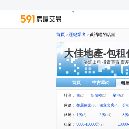
首頁
經紀業者
黃語曈的店舖
>
>
大佳地產-包租
委託出租 投資買賣 資
首頁
中古屋
(0)
租
社區：
無
新航棧
星池
(1)
(1)
(2)
無
音悅琉璃
和境寓
(1)
(1)
用途：
整層住家
獨立套房
分
(30)
(4)
桃園第一廣場大樓
璟都艾
(1)
格局：
1房
2房
3房
(2)
(14)
青川馥
遠雄夏沐
桃
(1)
(1)
達曜輕鬆GO
竹城鶴岡
(1)
(1)
租金：
5000-10000元
10000
(2)