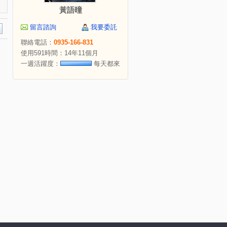
黃語曈
留言諮詢
我要委託
聯絡電話：
0935-166-831
使用591時間：14年11個月
一週活躍度：
每天都來