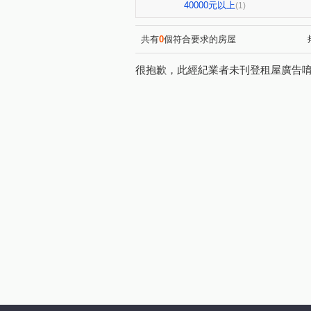
傳佳謙里
蒙馬特花園
(1)
(1)
40000元以上
(1)
竹城和賞
中興路
大
(1)
(1)
自立一街
仁德街
春
(1)
(1)
共有
0
個符合要求的房屋
美和路
青田街
富國
(1)
(1)
很抱歉，此經紀業者未刊登租屋廣告
楊湖路四段
海方路
(1)
(1)
中興街
中埔二街
文
(1)
(1)
國際路二段
中華路
(1)
(1)
新南路一段
安東街
(1)
(1)