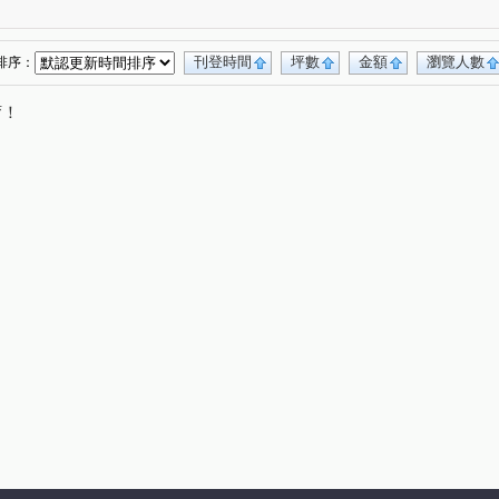
無
興業馬可波羅
遠東貴族
(1)
(1)
(1)
觀路
南福街
六合一街
高鐵北路一段
(1)
(2)
(1)
(1)
日路
中正三街
莊敬三街
青溪一路
(1)
(1)
(2)
(1)
刊登時間
坪數
金額
瀏覽人數
排序：
路三段
中山東路
航科路
中正路
(1)
(1)
(1)
(1)
唷！
中正一路
日光路
永華街
民光東路
(1)
(1)
(1)
(1)
化路
大興西路二段
萬壽路二段
(1)
(1)
(1)
中興路
中山路
介壽路
榮安一街
(1)
(1)
(1)
(1)
莊一街
(1)