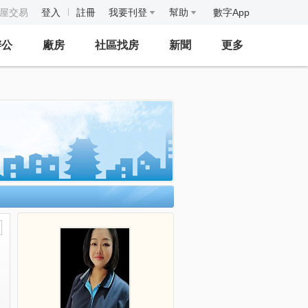
房屋交易
登入
註冊
我要刊登
幫助
數字App
辦公
廠房
社區找房
新聞
更多